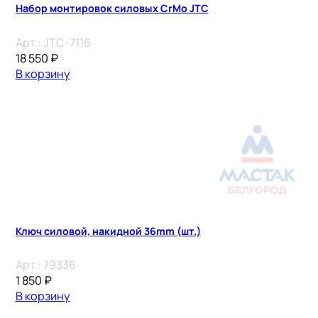
Набор монтировок силовых CrMo JTC
Арт.:
JTC-7116
18 550
₽
В корзину
Ключ силовой, накидной 36mm (шт.)
Арт.:
79336
1 850
₽
В корзину