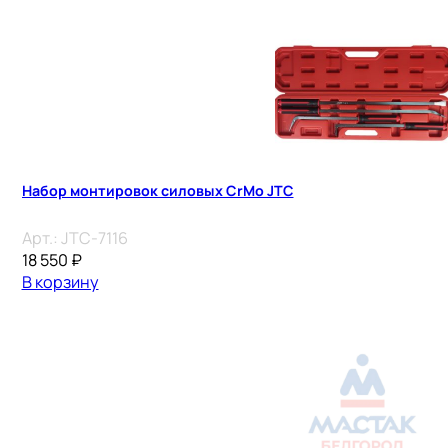
Набор монтировок силовых CrMo JTC
Арт.:
JTC-7116
18 550
₽
В корзину