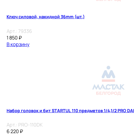
Ключ силовой, накидной 36mm (шт.)
Арт.:
79336
1 850
₽
В корзину
Набор головок и бит STARTUL 110 предметов 1/4,1/2 PRO D
Арт.:
PRO-110DK
6 220
₽