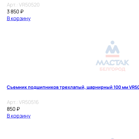
Арт.:
VR50520
3 850
₽
В корзину
Съемник подшипников трехлапый, шарнирный 100 мм VR5
Арт.:
VR50516
850
₽
В корзину