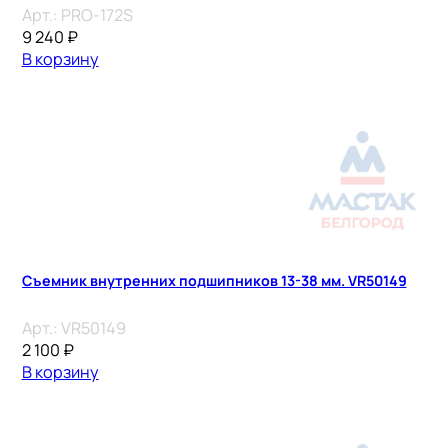
Арт.:
PRO-172S
9 240
₽
В корзину
Съемник внутренних подшипников 13-38 мм. VR50149
Арт.:
VR50149
2 100
₽
В корзину