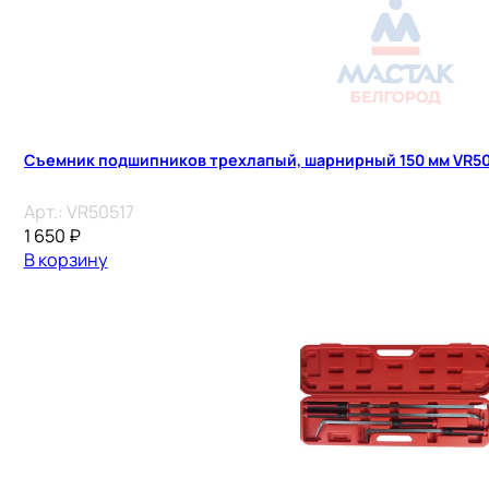
Съемник подшипников трехлапый, шарнирный 150 мм VR50
Арт.:
VR50517
1 650
₽
В корзину