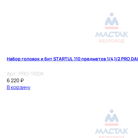
Набор головок и бит STARTUL 110 предметов 1/4,1/2 PRO D
Арт.:
PRO-110DK
6 220
₽
В корзину