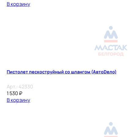
В корзину
Пистолет пескоструйный со шлангом (АвтоDело)
Арт.:
42330
1 530
₽
В корзину