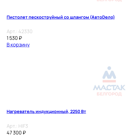
Пистолет пескоструйный со шлангом (АвтоDело)
Арт.:
42330
1 530
₽
В корзину
Нагреватель индукционный, 2250 Вт
Арт.:
HIF3
47 300
₽