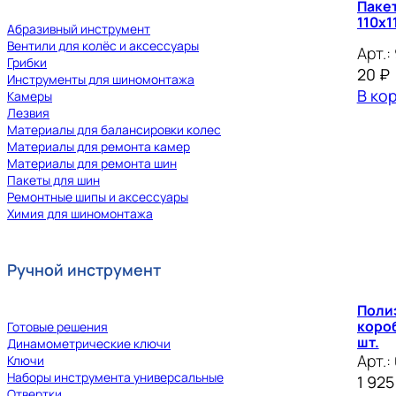
Пакет
110х1
Абразивный инструмент
Вентили для колёс и аксессуары
Арт.:
Грибки
20
₽
Инструменты для шиномонтажа
В ко
Камеры
Лезвия
Материалы для балансировки колес
Материалы для ремонта камер
Материалы для ремонта шин
Пакеты для шин
Ремонтные шипы и аксессуары
Химия для шиномонтажа
Ручной инструмент
Поли
короб
Готовые решения
шт.
Динамометрические ключи
Арт.:
Ключи
Наборы инструмента универсальные
1 92
Отвертки