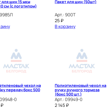
 для шин 15 мкм
Пакет для шин (50шт)
10 см (с логотипом)
9985Л
Арт.:
900Т
25
₽
рзину
В корзину
этиленовый чехол на
Полиэтиленовый чехол на
ку передач бокс 500
ручку ручного тормоза
(бокс 500 шт.)
09948-0
Арт.:
09949-0
5
₽
2 145
₽