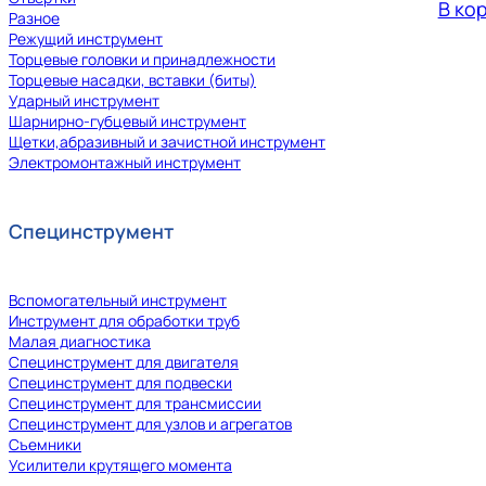
В ко
Разное
Режущий инструмент
Торцевые головки и принадлежности
Торцевые насадки, вставки (биты)
Ударный инструмент
Шарнирно-губцевый инструмент
Щетки,абразивный и зачистной инструмент
Электромонтажный инструмент
Специнструмент
Вспомогательный инструмент
Инструмент для обработки труб
Малая диагностика
Специнструмент для двигателя
Специнструмент для подвески
Специнструмент для трансмиссии
Специнструмент для узлов и агрегатов
Съемники
Усилители крутящего момента