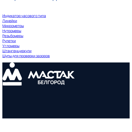
Индикатор часового типа
Линейки
Микрометры
Нутромеры
Резьбомеры
Рулетки
Угломеры
Штангенциркули
Щупы для проверки зазоров