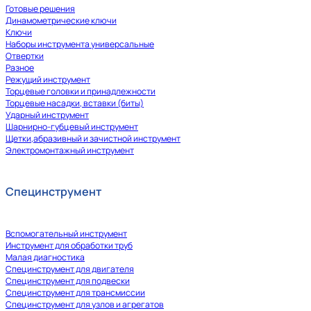
Готовые решения
Динамометрические ключи
Ключи
Наборы инструмента универсальные
Отвертки
Разное
Режущий инструмент
Торцевые головки и принадлежности
Торцевые насадки, вставки (биты)
Ударный инструмент
Шарнирно-губцевый инструмент
Щетки,абразивный и зачистной инструмент
Электромонтажный инструмент
Специнструмент
Вспомогательный инструмент
Инструмент для обработки труб
Малая диагностика
Специнструмент для двигателя
Специнструмент для подвески
Специнструмент для трансмиссии
Специнструмент для узлов и агрегатов