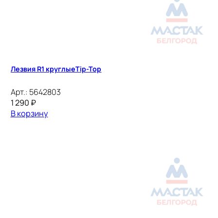
Лезвия R1 круглыеTip-Top
Арт.:
5642803
1 290
₽
В корзину