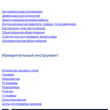
Автомобильные подъемники
Замена масла и жидкостей
Защита машины во время работы
Индукционные нагреватели, сварка, пускозарядное
Контрольно-диагностическое
Общегаражное оборудование
Стенды для сход-развала, аксессуары
Шиномонтажное оборудование
Измерительный инструмент
Индикатор часового типа
Линейки
Микрометры
Нутромеры
Резьбомеры
Рулетки
Угломеры
Штангенциркули
Щупы для проверки зазоров