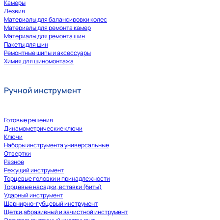
Камеры
Лезвия
Материалы для балансировки колес
Материалы для ремонта камер
Материалы для ремонта шин
Пакеты для шин
Ремонтные шипы и аксессуары
Химия для шиномонтажа
Ручной инструмент
Готовые решения
Динамометрические ключи
Ключи
Наборы инструмента универсальные
Отвертки
Разное
Режущий инструмент
Торцевые головки и принадлежности
Торцевые насадки, вставки (биты)
Ударный инструмент
Шарнирно-губцевый инструмент
Щетки,абразивный и зачистной инструмент