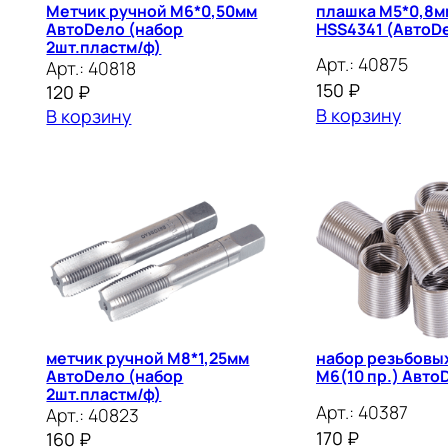
Метчик ручной М6*0,50мм
плашка М5*0,8м
АвтоDело (набор
HSS4341 (АвтоD
2шт.пластм/ф)
Арт.:
40875
Арт.:
40818
150
₽
120
₽
В корзину
В корзину
метчик ручной М8*1,25мм
набор резьбовы
АвтоDело (набор
М6(10 пр.) Авто
2шт.пластм/ф)
Арт.:
40387
Арт.:
40823
170
₽
160
₽