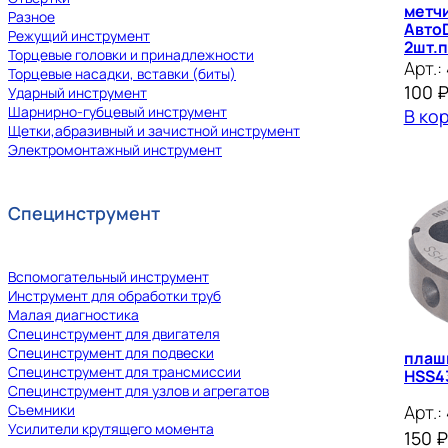
метч
Разное
Авто
Режущий инструмент
2шт.п
Торцевые головки и принадлежности
Арт.:
Торцевые насадки, вставки (биты)
100
Ударный инструмент
Шарнирно-губцевый инструмент
В ко
Щетки,абразивный и зачистной инструмент
Электромонтажный инструмент
Специнструмент
Вспомогательный инструмент
Инструмент для обработки труб
Малая диагностика
Специнструмент для двигателя
Специнструмент для подвески
плаш
Специнструмент для трансмиссии
HSS4
Специнструмент для узлов и агрегатов
Арт.:
Съемники
Усилители крутящего момента
150
₽