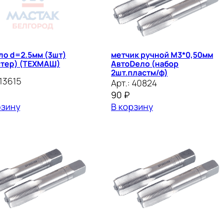
ло d=2.5мм (3шт)
метчик ручной М3*0,50мм
стер) (ТЕХМАШ)
АвтоDело (набор
2шт.пластм/ф)
13615
Арт.:
40824
90
₽
рзину
В корзину