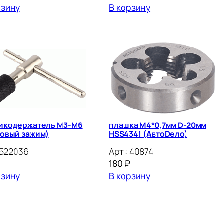
рзину
В корзину
икодержатель М3-М6
плашка М4*0,7мм D-20мм
говый зажим)
HSS4341 (АвтоDело)
522036
Арт.:
40874
180
₽
рзину
В корзину