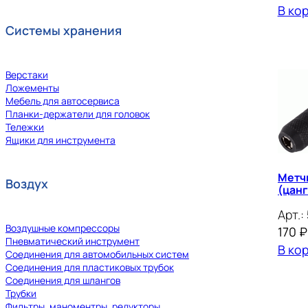
В ко
Системы хранения
Верстаки
Ложементы
Мебель для автосервиса
Планки-держатели для головок
Тележки
Ящики для инструмента
Метч
Воздух
(цан
Арт.:
Воздушные компрессоры
170
₽
Пневматический инструмент
В ко
Соединения для автомобильных систем
Соединения для пластиковых трубок
Соединения для шлангов
Трубки
Фильтры, маноментры, редукторы