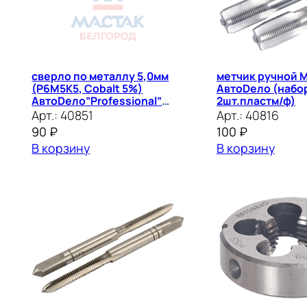
сверло по металлу 5,0мм
метчик ручной 
(Р6М5К5, Cobalt 5%)
АвтоDело (набо
АвтоDело”Professional”
2шт.пластм/ф)
40851
Арт.:
40851
Арт.:
40816
90
₽
100
₽
В корзину
В корзину