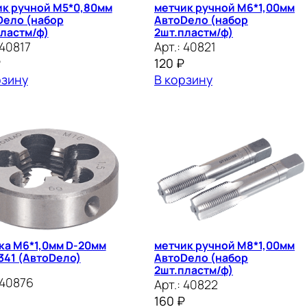
ик ручной М5*0,80мм
метчик ручной М6*1,00мм
Dело (набор
АвтоDело (набор
ластм/ф)
2шт.пластм/ф)
40817
Арт.:
40821
₽
120
₽
рзину
В корзину
ка М6*1,0мм D-20мм
метчик ручной М8*1,00мм
341 (АвтоDело)
АвтоDело (набор
2шт.пластм/ф)
40876
Арт.:
40822
160
₽