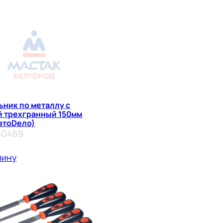
ьник по металлу с
й трехгранный 150мм
втоDело)
40469
зину