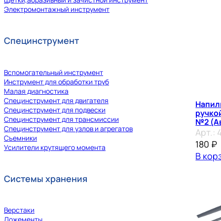
Электромонтажный инструмент
Специнструмент
Вспомогательный инструмент
Инструмент для обработки труб
Малая диагностика
Специнструмент для двигателя
Напил
Специнструмент для подвески
ручко
Специнструмент для трансмиссии
№2 (А
Специнструмент для узлов и агрегатов
Арт.:
Съемники
180
₽
Усилители крутящего момента
В кор
Системы хранения
Верстаки
Ложементы