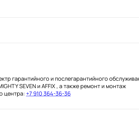
ручкой
круглый
250мм
№2
(АвтоDело)
ектр гарантийного и послегарантийного обслужива
IGHTY SEVEN и AFFIX , а также ремонт и монтаж
о центра:
+7 910 364-36-36