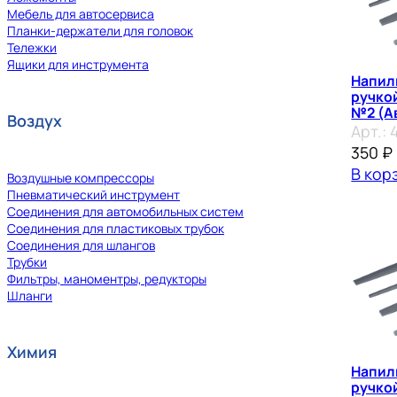
Мебель для автосервиса
Планки-держатели для головок
Тележки
Ящики для инструмента
Напил
ручко
№2 (А
Воздух
Арт.:
350
₽
В кор
Воздушные компрессоры
Пневматический инструмент
Соединения для автомобильных систем
Соединения для пластиковых трубок
Соединения для шлангов
Трубки
Фильтры, маноментры, редукторы
Шланги
Химия
Напил
ручко