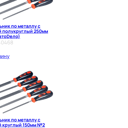
ьник по металлу с
й полукруглый 250мм
втоDело)
40468
зину
ьник по металлу с
й круглый 150мм №2