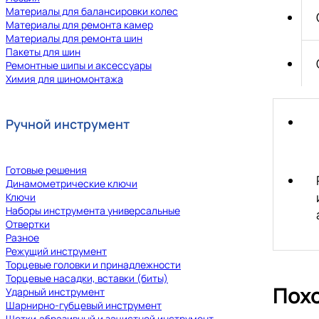
Материалы для балансировки колес
Материалы для ремонта камер
Материалы для ремонта шин
Пакеты для шин
Ремонтные шипы и аксессуары
Химия для шиномонтажа
Ручной инструмент
Готовые решения
Динамометрические ключи
Ключи
Наборы инструмента универсальные
Отвертки
Разное
Режущий инструмент
Торцевые головки и принадлежности
Торцевые насадки, вставки (биты)
Пох
Ударный инструмент
Шарнирно-губцевый инструмент
Щетки,абразивный и зачистной инструмент