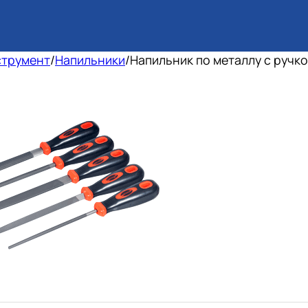
струмент
/
Напильники
/
Напильник по металлу с ручк