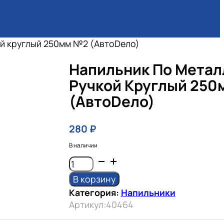
ой круглый 250мм №2 (АвтоDело)
Напильник По Метал
Ручкой Круглый 25
(АвтоDело)
280
₽
В наличии
Количество
товара
В корзину
Напильник
Категория:
Напильники
по
Артикул:
40464
металлу
с