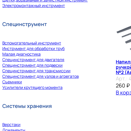
Электромонтажный инструмент
Специнструмент
Вспомогательный инструмент
Инструмент для обработки труб
Малая диагностика
Специнструмент для двигателя
Напил
Специнструмент для подвески
ручко
Специнструмент для трансмиссии
№2 (А
Специнструмент для узлов и агрегатов
Арт.:
Съемники
260
₽
Усилители крутящего момента
В кор
Системы хранения
Верстаки
Ложементы