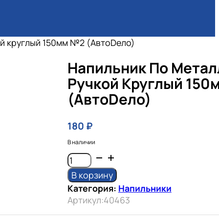
ой круглый 150мм №2 (АвтоDело)
Напильник По Метал
Ручкой Круглый 150
(АвтоDело)
180
₽
В наличии
Количество
товара
В корзину
Напильник
Категория:
Напильники
по
Артикул:
40463
металлу
с