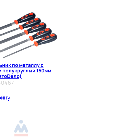
ьник по металлу с
й полукруглый 150мм
втоDело)
40467
зину