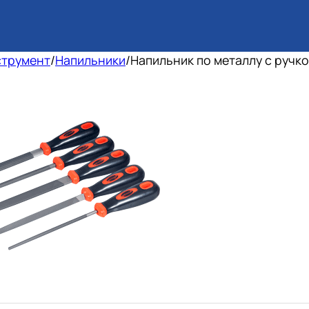
струмент
/
Напильники
/
Напильник по металлу с ручк