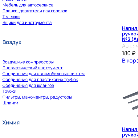
Мебель для автосервиса
Планки-держатели для головок
Тележки
Ящики для инструмента
Напил
ручко
№2 (А
Воздух
Арт.:
180
₽
В кор
Воздушные компрессоры
Пневматический инструмент
Соединения для автомобильных систем
Соединения для пластиковых трубок
Соединения для шлангов
Трубки
Фильтры, маноментры, редукторы
Шланги
Химия
Напил
ручко