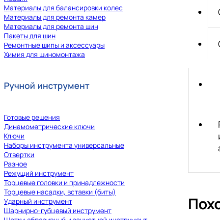
Материалы для балансировки колес
Материалы для ремонта камер
Материалы для ремонта шин
Пакеты для шин
Ремонтные шипы и аксессуары
Химия для шиномонтажа
Ручной инструмент
Готовые решения
Динамометрические ключи
Ключи
Наборы инструмента универсальные
Отвертки
Разное
Режущий инструмент
Торцевые головки и принадлежности
Торцевые насадки, вставки (биты)
Пох
Ударный инструмент
Шарнирно-губцевый инструмент
Щетки,абразивный и зачистной инструмент