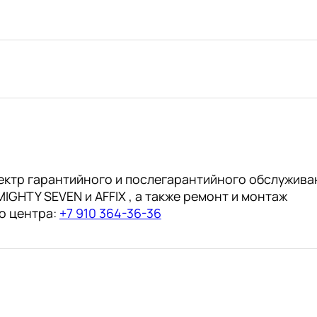
ручкой
круглый
150мм
№2
(АвтоDело)
ектр гарантийного и послегарантийного обслужива
IGHTY SEVEN и AFFIX , а также ремонт и монтаж
о центра:
+7 910 364-36-36