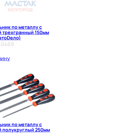
ьник по металлу с
й трехгранный 150мм
втоDело)
40469
зину
ьник по металлу с
й полукруглый 250мм