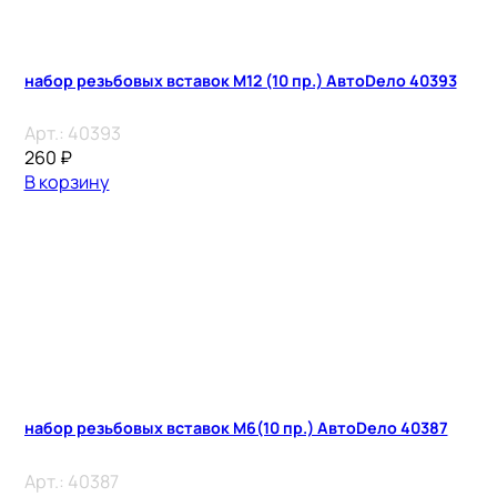
набор резьбовых вставок М12 (10 пр.) АвтоDело 40393
Арт.:
40393
260
₽
В корзину
набор резьбовых вставок М6(10 пр.) АвтоDело 40387
Арт.:
40387