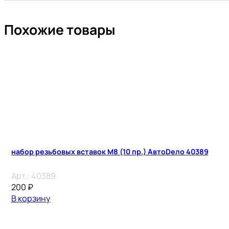
Похожие товары
набор резьбовых вставок М8 (10 пр.) АвтоDело 40389
Арт.:
40389
200
₽
В корзину