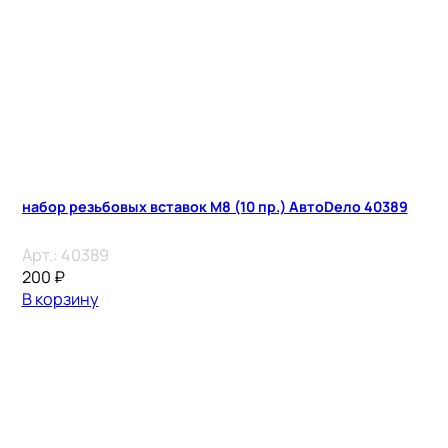
набор резьбовых вставок М8 (10 пр.) АвтоDело 40389
Арт.:
40389
200
₽
В корзину