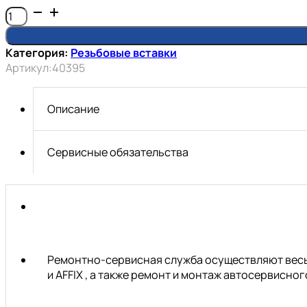
Количество
товара
набор
Категория:
Резьбовые вставки
резьбовых
Артикул:
40395
вставок
М14
(10
Описание
пр.)
АвтоDело
40395
Сервисные обязательства
Ремонтно-сервисная служба осуществляют весь 
и AFFIX , а также ремонт и монтаж автосервисн