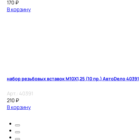
170
₽
В корзину
набор резьбовых вставок М10Х1,25 (10 пр.) АвтоDело 40391
Арт.:
40391
210
₽
В корзину