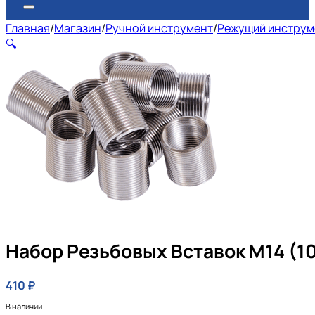
Главная
/
Магазин
/
Ручной инструмент
/
Режущий инструм
🔍
Набор Резьбовых Вставок М14 (10
410
₽
В наличии