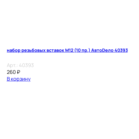
набор резьбовых вставок М12 (10 пр.) АвтоDело 40393
Арт.:
40393
260
₽
В корзину