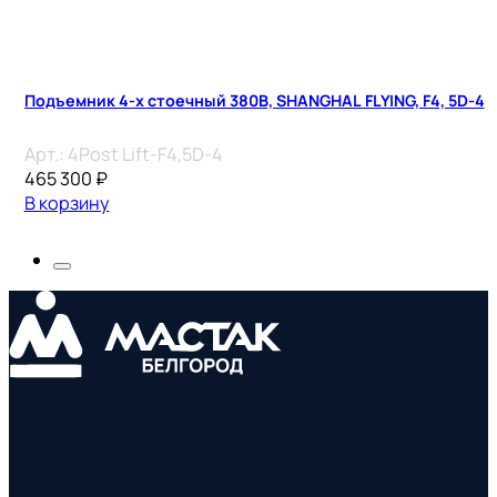
Подъемник 4-х стоечный 380В, SHANGHAL FLYING, F4, 5D-4
Арт.:
4Post Lift-F4,5D-4
465 300
₽
В корзину