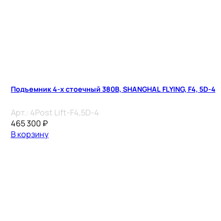
Подъемник 4-х стоечный 380В, SHANGHAL FLYING, F4, 5D-4
Арт.:
4Post Lift-F4,5D-4
465 300
₽
В корзину