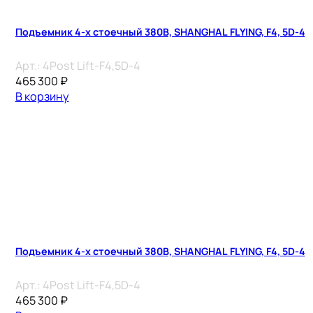
Подъемник 4-х стоечный 380В, SHANGHAL FLYING, F4, 5D-4
Арт.:
4Post Lift-F4,5D-4
465 300
₽
В корзину
Подъемник 4-х стоечный 380В, SHANGHAL FLYING, F4, 5D-4
Арт.:
4Post Lift-F4,5D-4
465 300
₽