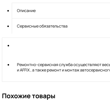
5т.,
с
Описание
траверсой
3т,380В
для
Сервисные обязательства
сход-
развала
(синий)
NORDBERG
Ремонтно-сервисная служба осуществляют весь 
и AFFIX , а также ремонт и монтаж автосервисн
Похожие товары