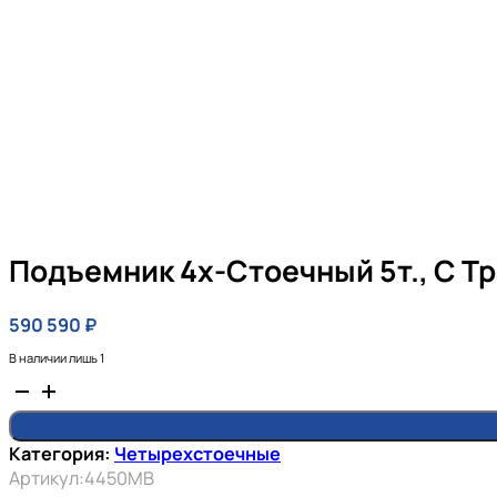
Подъемник 4х-Стоечный 5т., С Т
590 590
₽
В наличии лишь 1
Количество
товара
Подъемник
Категория:
Четырехстоечные
4х-
Артикул:
4450MB
стоечный