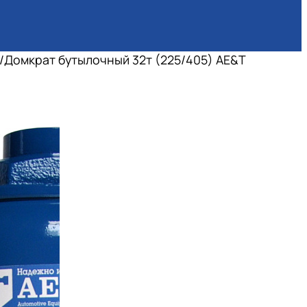
/
Домкрат бутылочный 32т (225/405) AE&T