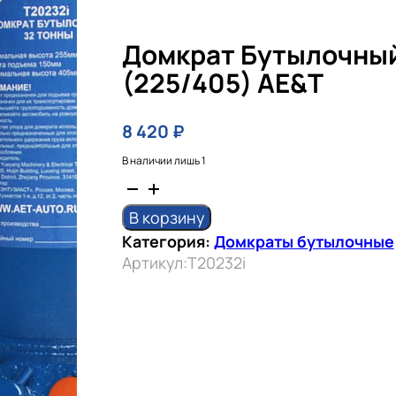
Домкрат Бутылочный
(225/405) AE&T
8 420
₽
В наличии лишь 1
Количество
товара
В корзину
Домкрат
Категория:
Домкраты бутылочные
бутылочный
Артикул:
T20232i
32т
(225/405)
AE&T