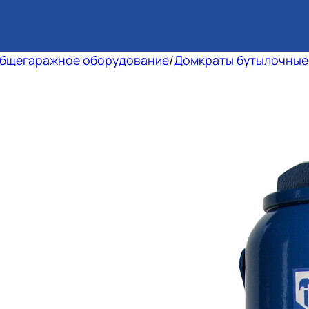
бщегаражное оборудование
/
Домкраты бутылочные