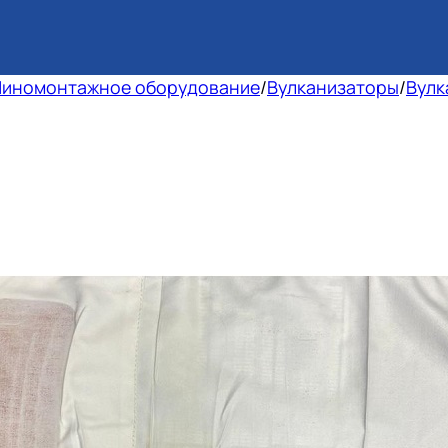
иномонтажное оборудование
/
Вулканизаторы
/
Вулк