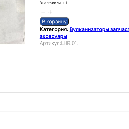
В наличии лишь 1
Количество
товара
В корзину
Выравнивающий
Категория:
Вулканизаторы запчас
теплостойкий
аксесуары
коврик
Артикул:
LHR.01.
ROSSVIK