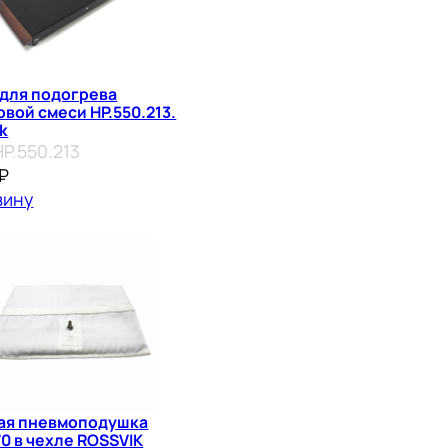
 для подогрева
вой смеси HP.550.213.
k
HP.550.213
₽
зину
ая пневмоподушка
0 в чехле ROSSVIK