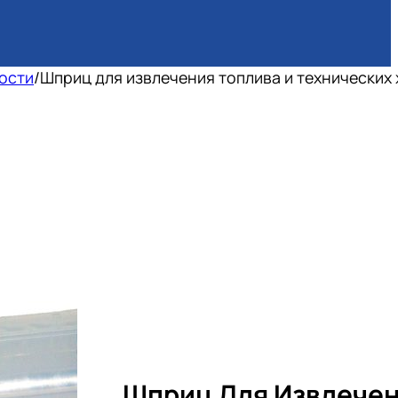
ости
/
Шприц для извлечения топлива и технических
Шприц Для Извлече