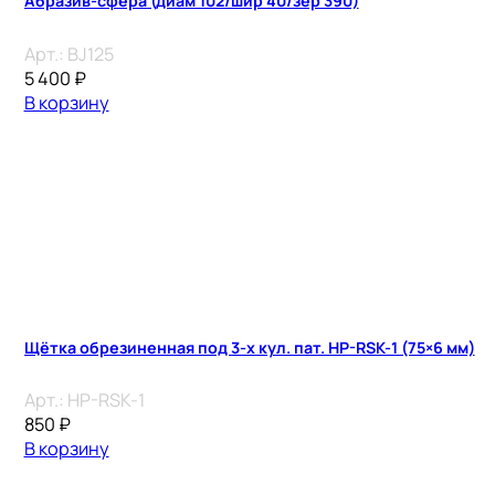
Абразив-сфера (диам 102/шир 40/зер 390)
Арт.:
BJ125
5 400
₽
В корзину
Щётка обрезиненная под 3-х кул. пат. HP-RSK-1 (75×6 мм)
Арт.:
HP-RSK-1
850
₽
В корзину