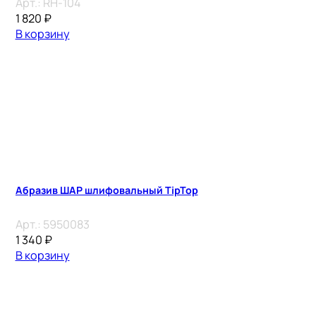
Арт.:
RH-104
1 820
₽
В корзину
Абразив ШАР шлифовальный TipTop
Арт.:
5950083
1 340
₽
В корзину