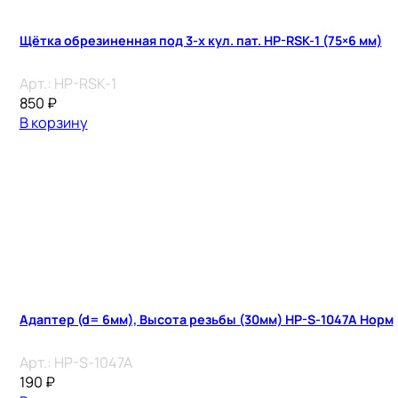
Щётка обрезиненная под 3-х кул. пат. HP-RSK-1 (75×6 мм)
Арт.:
HP-RSK-1
850
₽
В корзину
Адаптер (d= 6мм), Высота резьбы (30мм) HP-S-1047A Норм
Арт.:
HP-S-1047A
190
₽