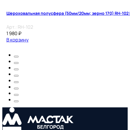
Шероховальная полусфера (50мм/20мм; зерно 170) RH-102
Арт.:
RH-102
1 980
₽
В корзину