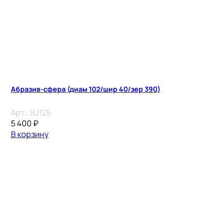
Абразив-сфера (диам 102/шир 40/зер 390)
Арт.:
BJ125
5 400
₽
В корзину