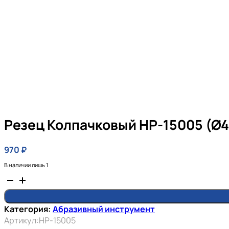
Резец Колпачковый HP-15005 (ø
970
₽
В наличии лишь 1
Количество
товара
Резец
Категория:
Абразивный инструмент
колпачковый
Артикул:
HP-15005
HP-