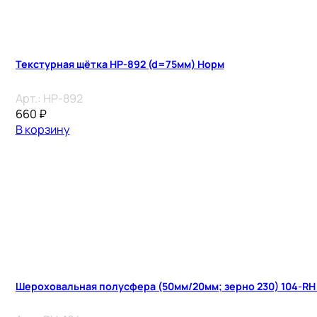
Текстурная щётка HP-892 (d=75мм) Норм
Арт.:
HP-892
660
₽
В корзину
Шероховальная полусфера (50мм/20мм; зерно 230) 104-RH