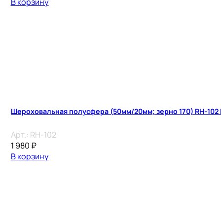
В корзину
Шероховальная полусфера (50мм/20мм; зерно 170) RH-102
Арт.:
RH-102
1 980
₽
В корзину