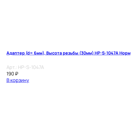
Адаптер (d= 6мм), Высота резьбы (30мм) HP-S-1047A Норм
Арт.:
HP-S-1047A
190
₽
В корзину