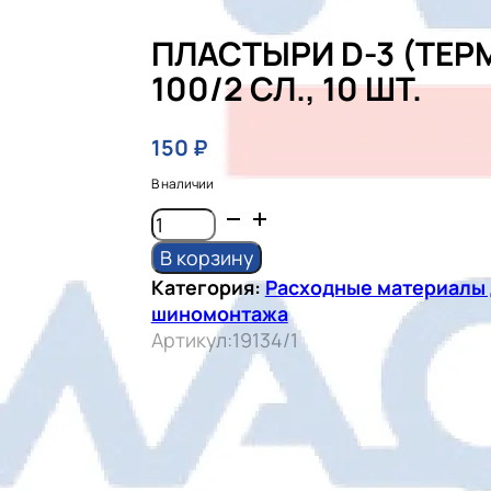
ПЛАСТЫРИ D-3 (ТЕР
100/2 СЛ., 10 ШТ.
150
₽
В наличии
Количество
товара
В корзину
ПЛАСТЫРИ
Категория:
Расходные материалы 
D-
шиномонтажа
3
Артикул:
19134/1
(ТЕРМО)
100/2
СЛ.,
10
ШТ.