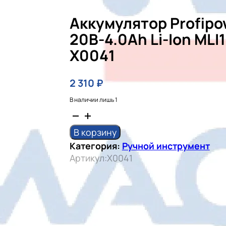
Аккумулятор Profipo
20B-4.0Ah Li-Ion MLI
X0041
2 310
₽
В наличии лишь 1
Количество
товара
В корзину
Аккумулятор
Категория:
Ручной инструмент
Profipower
Артикул:
X0041
20B-
4.0Ah
Li-
ion
MLI1840D
X0041