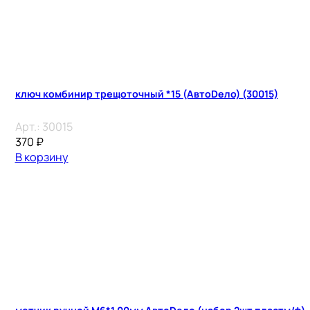
ключ комбинир трещоточный *15 (АвтоDело) (30015)
Арт.:
30015
370
₽
В корзину