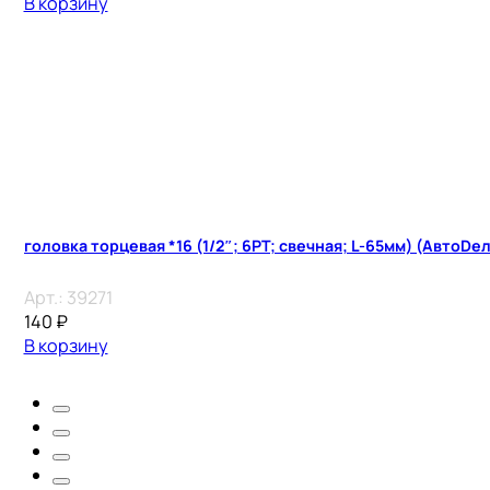
В корзину
головка торцевая *16 (1/2″; 6PT; свечная; L-65мм) (АвтоDел
Арт.:
39271
140
₽
В корзину