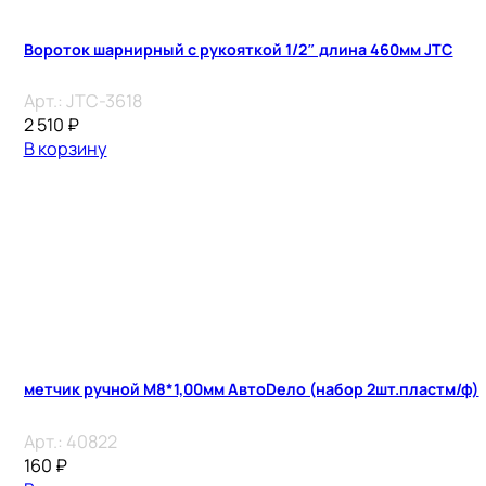
Вороток шарнирный с рукояткой 1/2″ длина 460мм JTC
Арт.:
JTC-3618
2 510
₽
В корзину
метчик ручной М8*1,00мм АвтоDело (набор 2шт.пластм/ф)
Арт.:
40822
160
₽