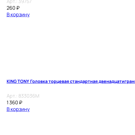
Арт.:
39757
260
₽
В корзину
KING TONY Головка торцевая стандартная двенадцатигранн
Арт.:
833036M
1 360
₽
В корзину