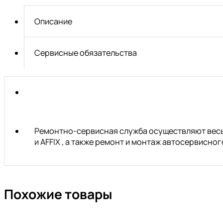
ударная
Profipower
Описание
MKDHP-
20V
(Li-
Сервисные обязательства
ion-
2шт,
4.0Ач,
90Нм,
2
скорости,
Ремонтно-сервисная служба осуществляют весь 
и AFFIX , а также ремонт и монтаж автосервисн
Похожие товары