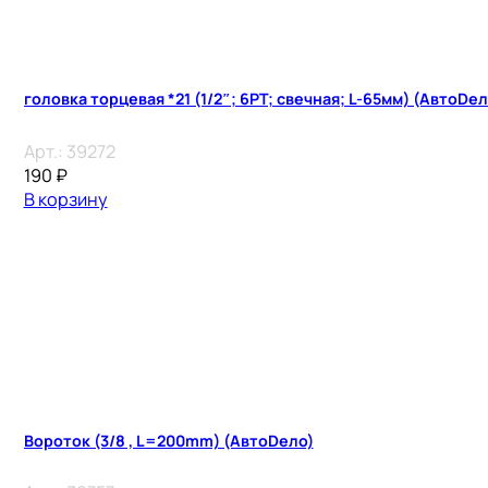
головка торцевая *21 (1/2″; 6PT; свечная; L-65мм) (АвтоDел
Арт.:
39272
190
₽
В корзину
Вороток (3/8 , L=200mm) (АвтоDело)