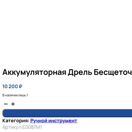
Аккумуляторная Дрель Бесщеточна
10 200
₽
В наличии лишь 1
Количество
товара
Аккумуляторная
Категория:
Ручной инструмент
дрель
Артикул:
E0087M1
бесщеточная