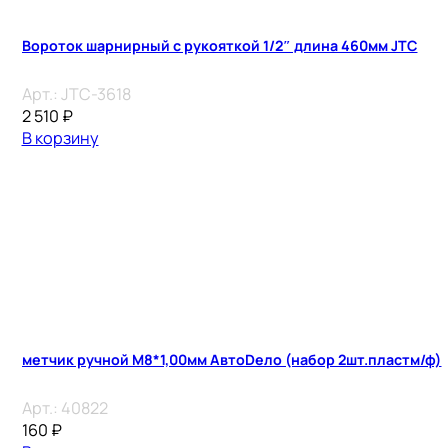
Вороток шарнирный с рукояткой 1/2″ длина 460мм JTC
Арт.:
JTC-3618
2 510
₽
В корзину
метчик ручной М8*1,00мм АвтоDело (набор 2шт.пластм/ф)
Арт.:
40822
160
₽