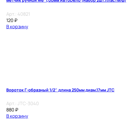
метчик ручной М6*1,00мм АвтоDело (набор 2шт.пластм/ф)
Арт.:
40821
120
₽
В корзину
Вороток Г-образный 1/2″ длина 250мм диам.17мм JTC
Арт.:
JTC-3040
880
₽
В корзину