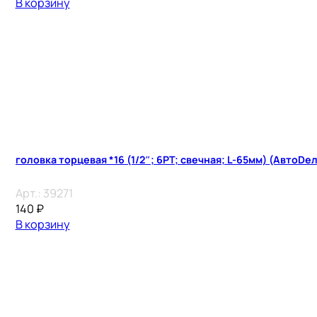
В корзину
головка торцевая *16 (1/2″; 6PT; свечная; L-65мм) (АвтоDел
Арт.:
39271
140
₽
В корзину