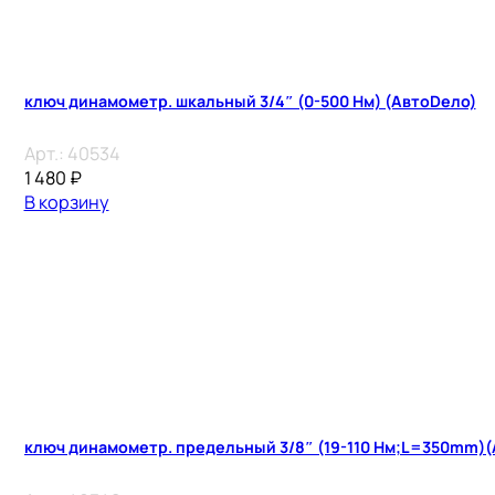
ключ динамометр. шкальный 3/4″ (0-500 Нм) (АвтоDело)
Арт.:
40534
1 480
₽
В корзину
ключ динамометр. предельный 3/8″ (19-110 Нм;L=350mm)