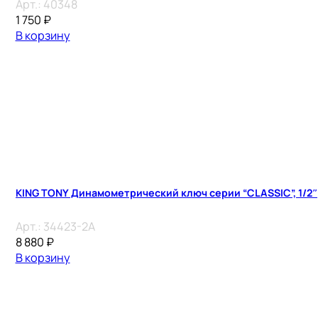
Арт.:
40348
1 750
₽
В корзину
KING TONY Динамометрический ключ серии “CLASSIC”, 1/2″,
Арт.:
34423-2A
8 880
₽
В корзину