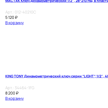
МАСТАК Ключ динамометрический 1/2″, 28-210 Нм, в пласт
Арт.:
012-40210C
5 120
₽
В корзину
KING TONY Динамометрический ключ серии “LIGHT”, 1/2″, 40
Арт.:
34464-1FG
8 200
₽
В корзину