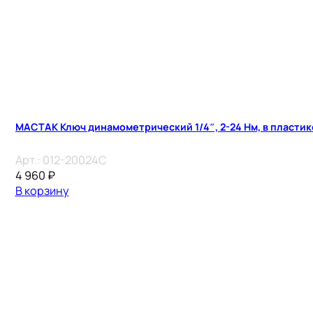
МАСТАК Ключ динамометрический 1/4″, 2-24 Нм, в пласти
Арт.:
012-20024C
4 960
₽
В корзину