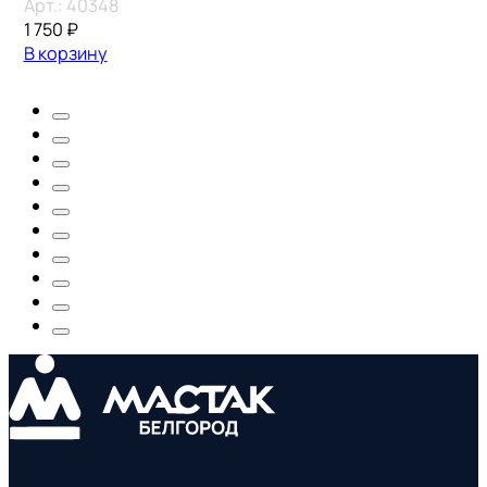
Арт.:
40348
1 750
₽
В корзину