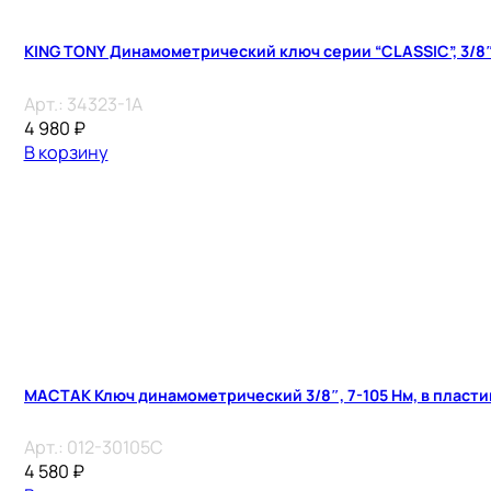
KING TONY Динамометрический ключ серии “CLASSIC”, 3/8″,
Арт.:
34323-1A
4 980
₽
В корзину
МАСТАК Ключ динамометрический 3/8″, 7-105 Нм, в пласт
Арт.:
012-30105C
4 580
₽