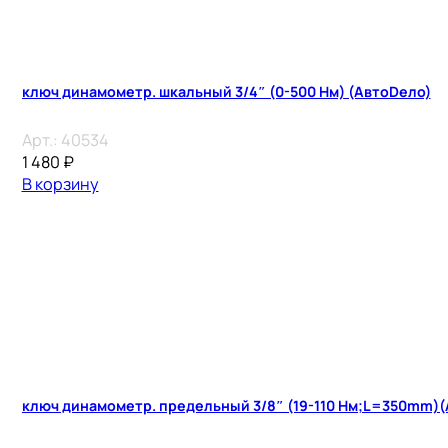
ключ динамометр. шкальный 3/4″ (0-500 Нм) (АвтоDело)
Арт.:
40534
1 480
₽
В корзину
ключ динамометр. предельный 3/8″ (19-110 Нм;L=350mm)