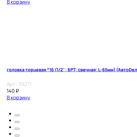
В корзину
головка торцевая *16 (1/2″; 6PT; свечная; L-65мм) (АвтоDел
Арт.:
39271
140
₽
В корзину