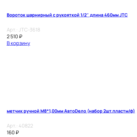
Вороток шарнирный с рукояткой 1/2″ длина 460мм JTC
Арт.:
JTC-3618
2 510
₽
В корзину
метчик ручной М8*1,00мм АвтоDело (набор 2шт.пластм/ф)
Арт.:
40822
160
₽