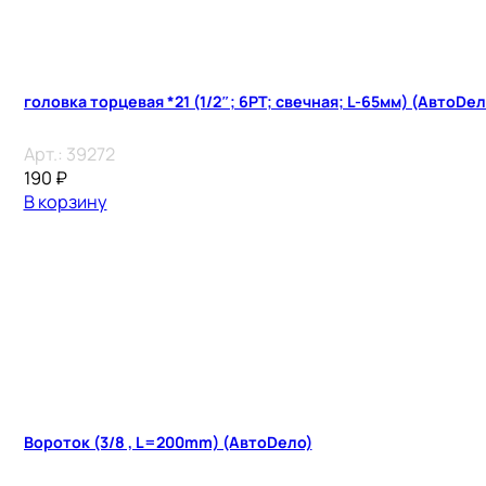
головка торцевая *21 (1/2″; 6PT; свечная; L-65мм) (АвтоDел
Арт.:
39272
190
₽
В корзину
Вороток (3/8 , L=200mm) (АвтоDело)