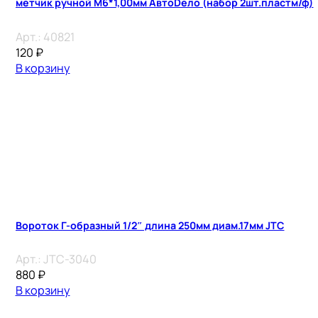
метчик ручной М6*1,00мм АвтоDело (набор 2шт.пластм/ф)
Арт.:
40821
120
₽
В корзину
Вороток Г-образный 1/2″ длина 250мм диам.17мм JTC
Арт.:
JTC-3040
880
₽
В корзину