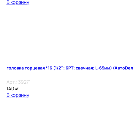
В корзину
головка торцевая *16 (1/2″; 6PT; свечная; L-65мм) (АвтоDел
Арт.:
39271
140
₽
В корзину