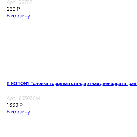
Арт.:
39757
260
₽
В корзину
KING TONY Головка торцевая стандартная двенадцатигранн
Арт.:
833036M
1 360
₽
В корзину