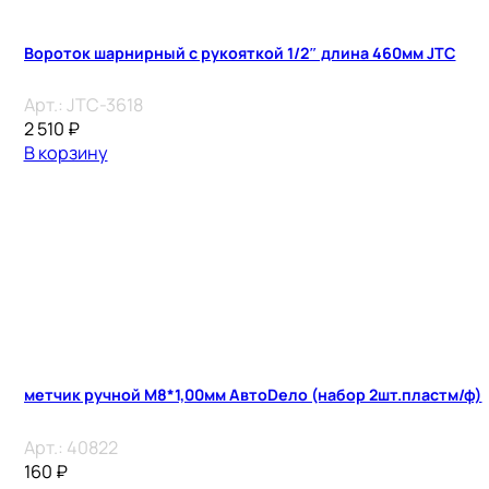
Вороток шарнирный с рукояткой 1/2″ длина 460мм JTC
Арт.:
JTC-3618
2 510
₽
В корзину
метчик ручной М8*1,00мм АвтоDело (набор 2шт.пластм/ф)
Арт.:
40822
160
₽