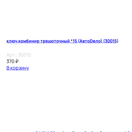
ключ комбинир трещоточный *15 (АвтоDело) (30015)
Арт.:
30015
370
₽
В корзину