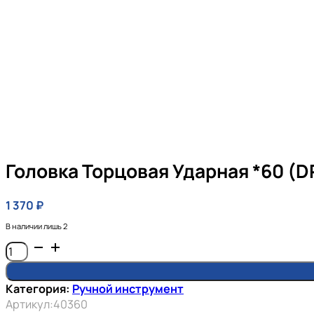
Головка Торцовая Ударная *60 (
1 370
₽
В наличии лишь 2
Количество
товара
Головка
Категория:
Ручной инструмент
торцовая
Артикул:
40360
ударная