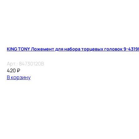
KING TONY Ложемент для набора торцевых головок 9-4319
Арт.:
84730120B
420
₽
В корзину