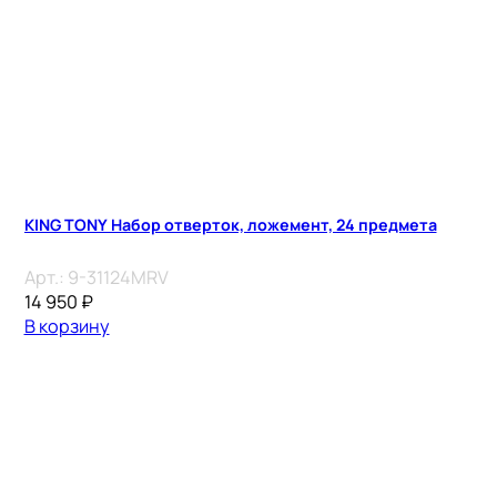
KING TONY Набор отверток, ложемент, 24 предмета
Арт.:
9-31124MRV
14 950
₽
В корзину