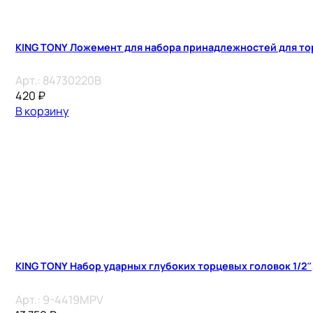
KING TONY Ложемент для набора принадлежностей для тор
Арт.:
84730220B
420
₽
В корзину
KING TONY Набор ударных глубоких торцевых головок 1/2″,
Арт.:
9-4419MPV