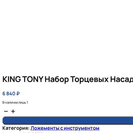
KING TONY Набор Торцевых Насадо
6 840
₽
В наличии лишь 1
Количество
товара
KING
Категория:
Ложементы с инструментом
TONY