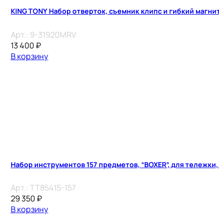
KING TONY Набор отверток, съемник клипс и гибкий магни
Арт.:
9-31920MRV
13 400
₽
В корзину
Набор инструментов 157 предметов, “BOXER”, для тележки
Арт.:
TT85415-157
29 350
₽
В корзину