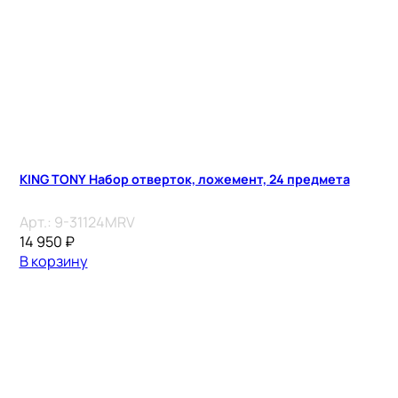
KING TONY Набор отверток, ложемент, 24 предмета
Арт.:
9-31124MRV
14 950
₽
В корзину