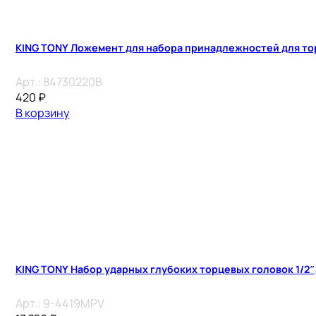
KING TONY Ложемент для набора принадлежностей для тор
Арт.:
84730220B
420
₽
В корзину
KING TONY Набор ударных глубоких торцевых головок 1/2″,
Арт.:
9-4419MPV