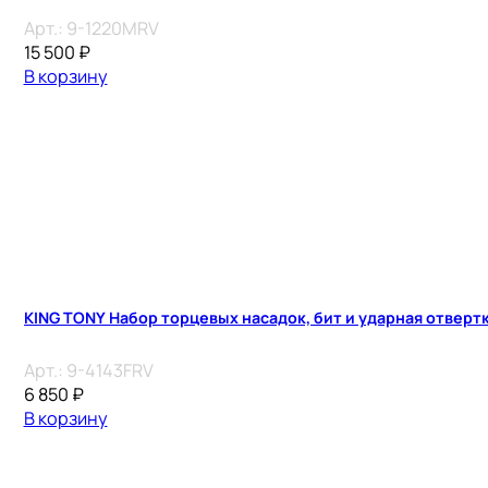
Арт.:
9-1220MRV
15 500
₽
В корзину
KING TONY Набор торцевых насадок, бит и ударная отверт
Арт.:
9-4143FRV
6 850
₽
В корзину