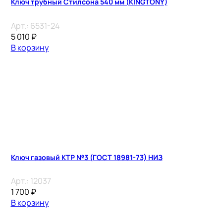
Ключ трубный Стилсона 540 мм (KINGTONY)
Арт.:
6531-24
5 010
₽
В корзину
Ключ газовый КТР №3 (ГОСТ 18981-73) НИЗ
Арт.:
12037
1 700
₽
В корзину