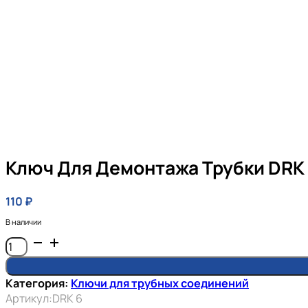
Ключ Для Демонтажа Трубки DRK
110
₽
В наличии
Количество
товара
Ключ
Категория:
Ключи для трубных соединений
для
Артикул:
DRK 6
демонтажа