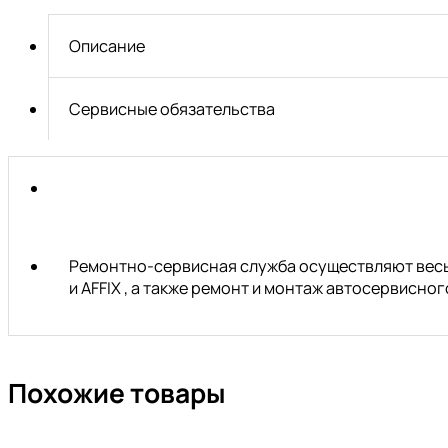
трубки
DRK
Описание
6
Сервисные обязательства
Ремонтно-сервисная служба осуществляют весь 
и AFFIX , а также ремонт и монтаж автосервисн
Похожие товары