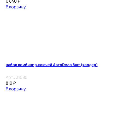
6 840
₽
В корзину
набор комбинир.ключей АвтоDело 8шт.(холдер)
Арт.:
31080
810
₽
В корзину