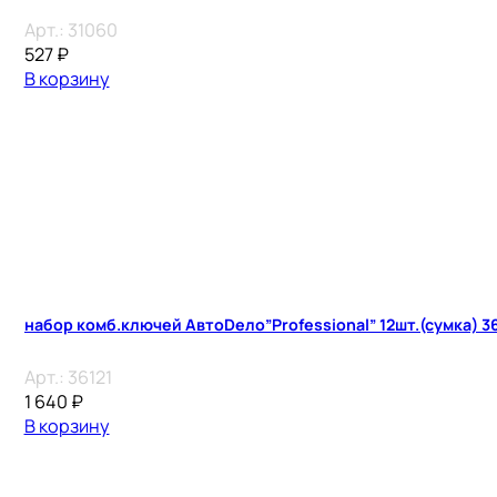
Арт.:
31060
527
₽
В корзину
набор комб.ключей АвтоDело”Professional” 12шт.(сумка) 36
Арт.:
36121
1 640
₽
В корзину