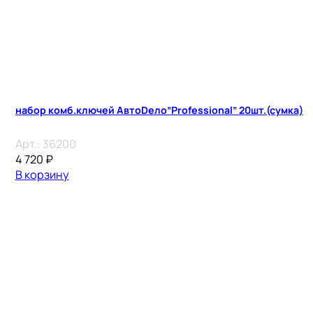
набор комб.ключей АвтоDело”Professional” 20шт.(сумка)
Арт.:
36200
4 720
₽
В корзину