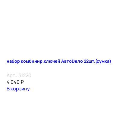
набор комбинир.ключей АвтоDело 22шт.(сумка)
Арт.:
31220
4 040
₽
В корзину