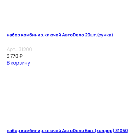
набор комбинир.ключей АвтоDело 20шт.(сумка)
Арт.:
31200
3 770
₽
В корзину
набор комбинир.ключей АвтоDело 6шт.(холдер) 31060