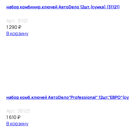
набор комбинир.ключей АвтоDело 12шт.(сумка) (31121)
Арт.:
31121
1 290
₽
В корзину
набор комб.ключей АвтоDело”Professional” 12шт.”ЕВРО”(су
Арт.:
36123
1 610
₽
В корзину