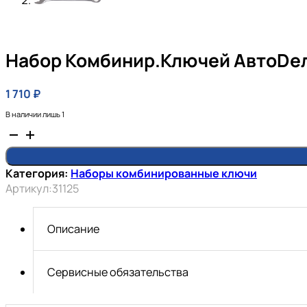
Набор Комбинир.ключей АвтоDел
1 710
₽
В наличии лишь 1
Количество
товара
Набор
Категория:
Наборы комбинированные ключи
комбинир.ключей
Артикул:
31125
АвтоDело
12шт.
СУПЕР
Описание
(холдер)
Сервисные обязательства