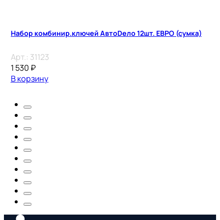
Набор комбинир.ключей АвтоDело 12шт. ЕВРО (сумка)
Арт.:
31123
1 530
₽
В корзину