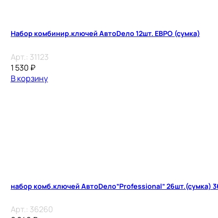
Набор комбинир.ключей АвтоDело 12шт. ЕВРО (сумка)
Арт.:
31123
1 530
₽
В корзину
набор комб.ключей АвтоDело”Professional” 26шт.(сумка) 
Арт.:
36260