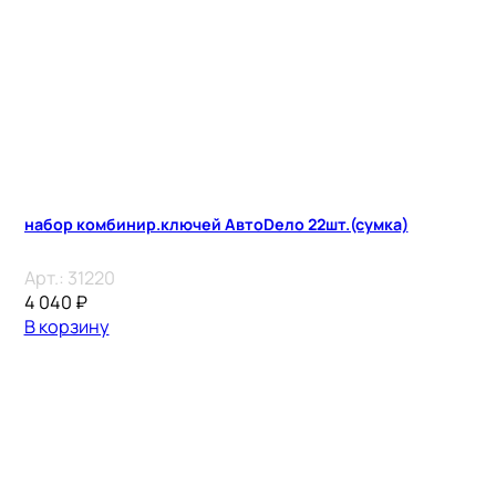
набор комбинир.ключей АвтоDело 22шт.(сумка)
Арт.:
31220
4 040
₽
В корзину