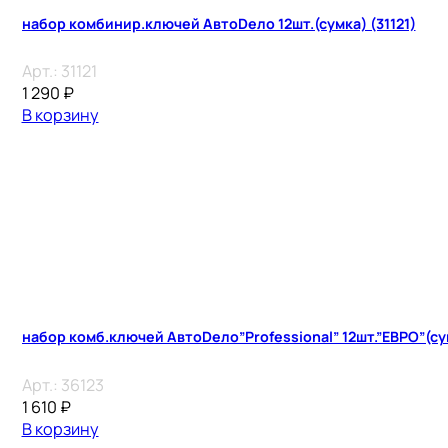
набор комбинир.ключей АвтоDело 12шт.(сумка) (31121)
Арт.:
31121
1 290
₽
В корзину
набор комб.ключей АвтоDело”Professional” 12шт.”ЕВРО”(су
Арт.:
36123
1 610
₽
В корзину