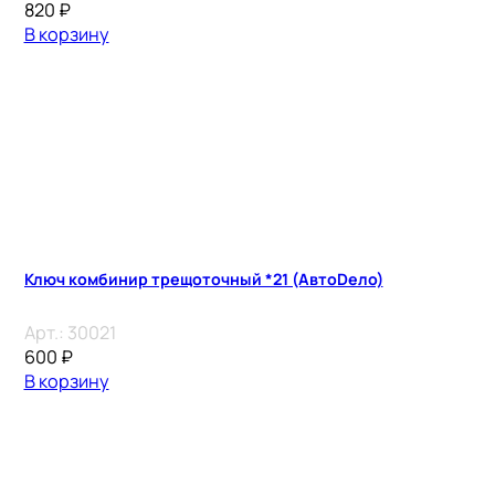
820
₽
В корзину
Ключ комбинир трещоточный *21 (АвтоDело)
Арт.:
30021
600
₽
В корзину