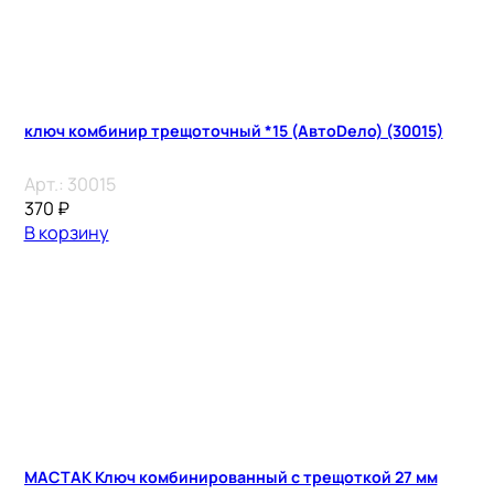
ключ комбинир трещоточный *15 (АвтоDело) (30015)
Арт.:
30015
370
₽
В корзину
МАСТАК Ключ комбинированный с трещоткой 27 мм