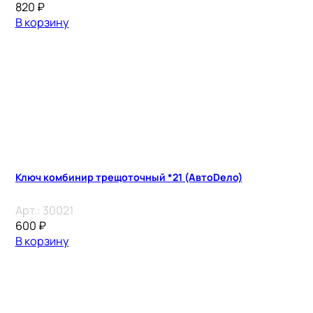
820
₽
В корзину
Ключ комбинир трещоточный *21 (АвтоDело)
Арт.:
30021
600
₽
В корзину