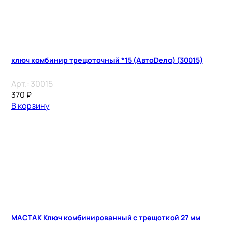
ключ комбинир трещоточный *15 (АвтоDело) (30015)
Арт.:
30015
370
₽
В корзину
МАСТАК Ключ комбинированный с трещоткой 27 мм