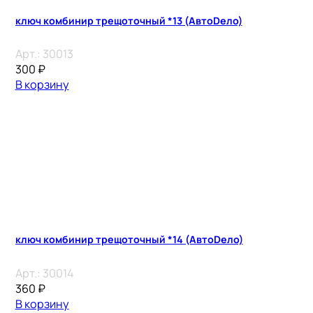
ключ комбинир трещоточный *13 (АвтоDело)
Арт.:
30013
300
₽
В корзину
ключ комбинир трещоточный *14 (АвтоDело)
Арт.:
30014
360
₽
В корзину