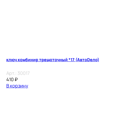
ключ комбинир трещоточный *17 (АвтоDело)
Арт.:
30017
410
₽
В корзину