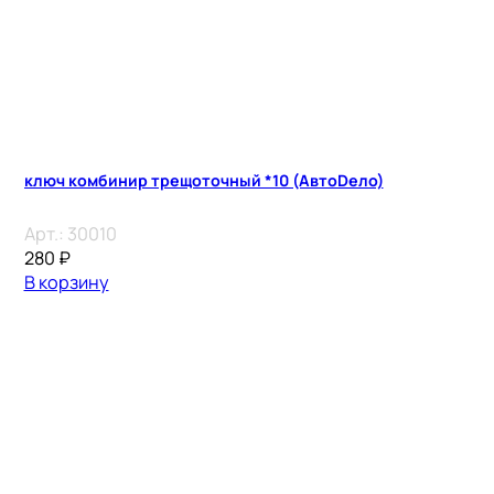
ключ комбинир трещоточный *10 (АвтоDело)
Арт.:
30010
280
₽
В корзину