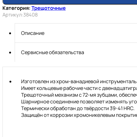
Ключ
Категория:
Трещоточные
накидной
Артикул:
38408
трещоточный
шарнирный
8*9
Описание
(АвтоDело)
Сервисные обязательства
Изготовлен из хром-ванадиевой инструментальн
Имеет кольцевые рабочие части с двенадцатиг
Трещоточный механизм с 72-мя зубцами, обеспе
Шарнирное соединение позволяет изменять угол
Термически обработан до твёрдости 39-41 HRC.
Защищён от коррозии хромоникелевым покрытие