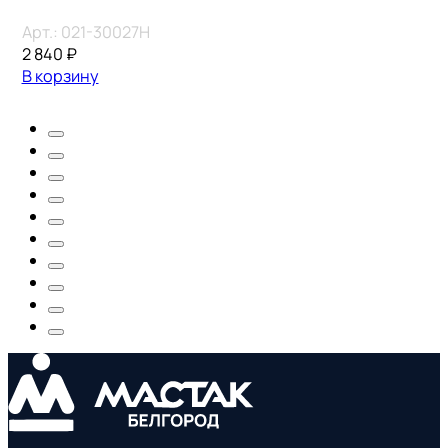
Арт.:
021-30027H
2 840
₽
В корзину