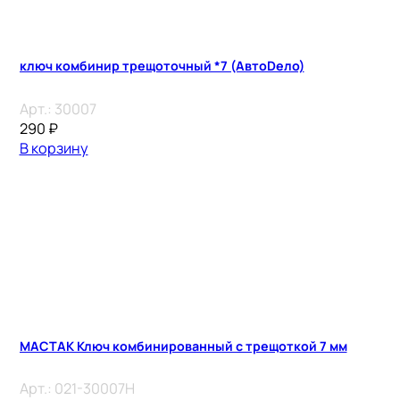
ключ комбинир трещоточный *7 (АвтоDело)
Арт.:
30007
290
₽
В корзину
МАСТАК Ключ комбинированный с трещоткой 7 мм
Арт.:
021-30007H