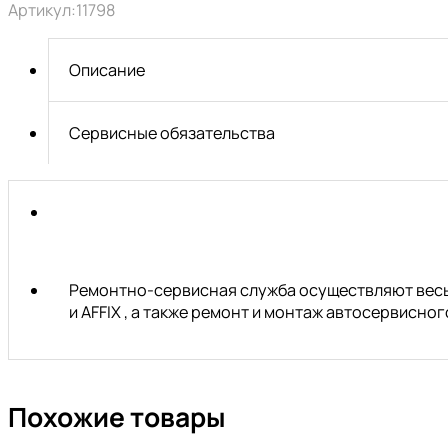
Артикул:
11798
односторонний
*60
(ударный)
Описание
КЗСМИ
Сервисные обязательства
Ремонтно-сервисная служба осуществляют весь 
и AFFIX , а также ремонт и монтаж автосервисн
Похожие товары