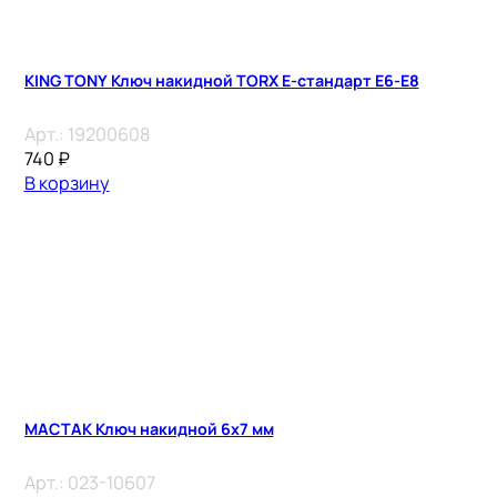
KING TONY Ключ накидной TORX E-стандарт E6-E8
Арт.:
19200608
740
₽
В корзину
МАСТАК Ключ накидной 6х7 мм
Арт.:
023-10607