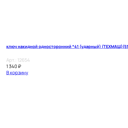
ключ накидной односторонний *41 (ударный) (ТЕХМА
Арт.:
12654
1 340
₽
В корзину