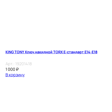
KING TONY Ключ накидной TORX E-стандарт E14-E18
Арт.:
19201418
1 000
₽
В корзину