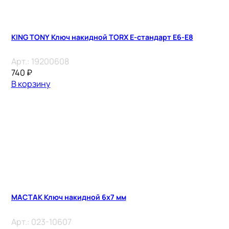
KING TONY Ключ накидной TORX E-стандарт E6-E8
Арт.:
19200608
740
₽
В корзину
МАСТАК Ключ накидной 6х7 мм
Арт.:
023-10607