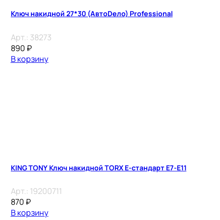
Ключ накидной 27*30 (АвтоDело) Professional
Арт.:
38273
890
₽
В корзину
KING TONY Ключ накидной TORX E-стандарт E7-E11
Арт.:
19200711
870
₽
В корзину