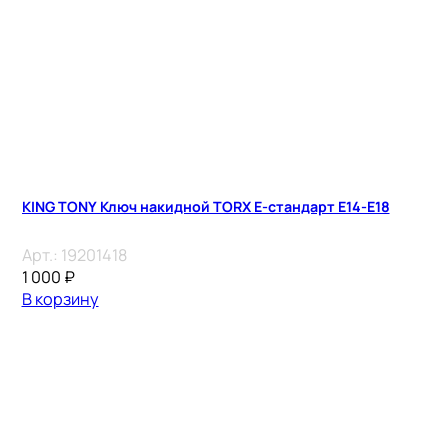
KING TONY Ключ накидной TORX E-стандарт E14-E18
Арт.:
19201418
1 000
₽
В корзину