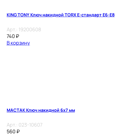
KING TONY Ключ накидной TORX E-стандарт E6-E8
Арт.:
19200608
740
₽
В корзину
МАСТАК Ключ накидной 6х7 мм
Арт.:
023-10607
560
₽