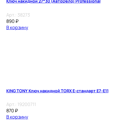
Ключ накидной 27*30 (АвтоDело) Professional
Арт.:
38273
890
₽
В корзину
KING TONY Ключ накидной TORX E-стандарт E7-E11
Арт.:
19200711
870
₽
В корзину