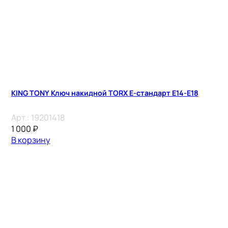
KING TONY Ключ накидной TORX E-стандарт E14-E18
Арт.:
19201418
1 000
₽
В корзину