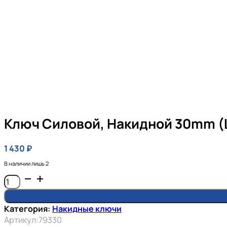
Ключ Силовой, Накидной 30mm (
1 430
₽
В наличии лишь 2
Количество
товара
Ключ
Категория:
Накидные ключи
силовой,
Артикул:
79330
накидной