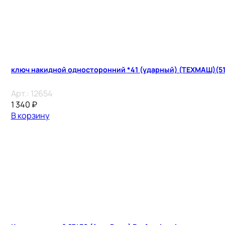
ключ накидной односторонний *41 (ударный) (ТЕХМА
Арт.:
12654
1 340
₽
В корзину