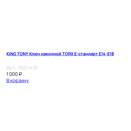
KING TONY Ключ накидной TORX E-стандарт E14-E18
Арт.:
19201418
1 000
₽
В корзину