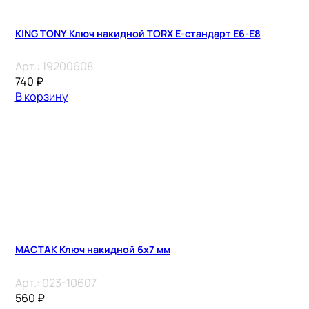
KING TONY Ключ накидной TORX E-стандарт E6-E8
Арт.:
19200608
740
₽
В корзину
МАСТАК Ключ накидной 6х7 мм
Арт.:
023-10607
560
₽