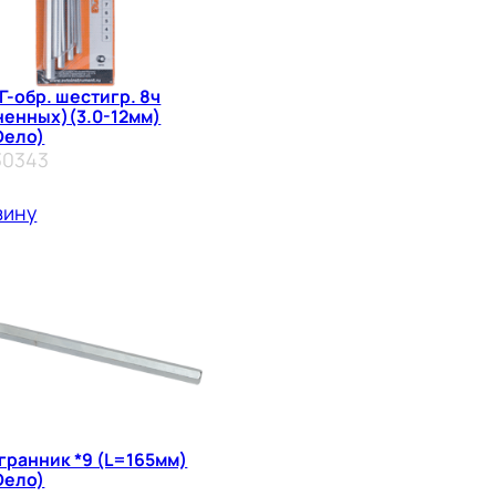
Г-обр. шестигр. 8ч
ненных)(3.0-12мм)
Dело)
30343
зину
гранник *9 (L=165мм)
Dело)