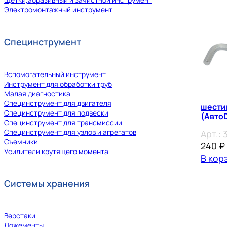
Электромонтажный инструмент
Специнструмент
Вспомогательный инструмент
Инструмент для обработки труб
Малая диагностика
Специнструмент для двигателя
шести
Специнструмент для подвески
(Авто
Специнструмент для трансмиссии
Специнструмент для узлов и агрегатов
Арт.:
Съемники
240
₽
Усилители крутящего момента
В кор
Системы хранения
Верстаки
Ложементы