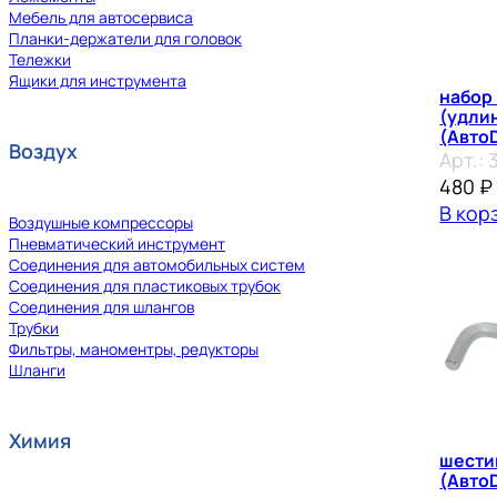
Мебель для автосервиса
Планки-держатели для головок
Тележки
Ящики для инструмента
набор 
(удли
(Авто
Воздух
Арт.:
480
₽
В кор
Воздушные компрессоры
Пневматический инструмент
Соединения для автомобильных систем
Соединения для пластиковых трубок
Соединения для шлангов
Трубки
Фильтры, маноментры, редукторы
Шланги
Химия
шести
(Авто