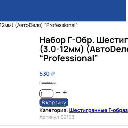
-12мм) (АвтоDело) “Professional”
Набор Г-Обр. Шестиг
(3.0-12мм) (АвтоDел
“Professional”
530
₽
В наличии
Количество
товара
В корзину
набор
Категория:
Шестигранные Г-обра
Г-
Артикул:
39158
обр.
шестигр.