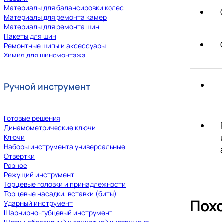
Материалы для балансировки колес
Материалы для ремонта камер
Материалы для ремонта шин
Пакеты для шин
Ремонтные шипы и аксессуары
Химия для шиномонтажа
Ручной инструмент
Готовые решения
Динамометрические ключи
Ключи
Наборы инструмента универсальные
Отвертки
Разное
Режущий инструмент
Торцевые головки и принадлежности
Торцевые насадки, вставки (биты)
Пох
Ударный инструмент
Шарнирно-губцевый инструмент
Щетки,абразивный и зачистной инструмент