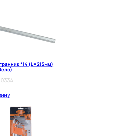
гранник *14 (L=215мм)
Dело)
30334
зину