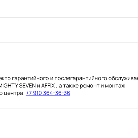
8ч
(3.0-
12мм)
(АвтоDело)
"Professional"
ектр гарантийного и послегарантийного обслужива
IGHTY SEVEN и AFFIX , а также ремонт и монтаж
о центра:
+7 910 364-36-36