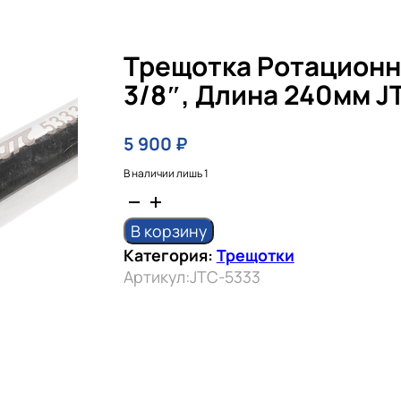
Трещотка Ротационн
3/8″, Длина 240мм J
5 900
₽
В наличии лишь 1
Количество
товара
В корзину
Трещотка
Категория:
Трещотки
ротационная
Артикул:
JTC-5333
3/8",
длина
240мм
JTC