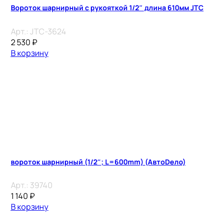
Вороток шарнирный с рукояткой 1/2″ длина 610мм JTC
Арт.:
JTC-3624
2 530
₽
В корзину
вороток шарнирный (1/2″; L=600mm) (АвтоDело)
Арт.:
39740
1 140
₽
В корзину