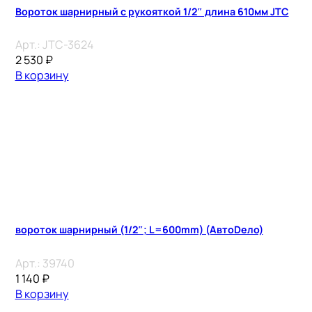
Вороток шарнирный с рукояткой 1/2″ длина 610мм JTC
Арт.:
JTC-3624
2 530
₽
В корзину
вороток шарнирный (1/2″; L=600mm) (АвтоDело)
Арт.:
39740
1 140
₽
В корзину