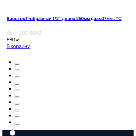
Вороток Г-образный 1/2″ длина 250мм диам.17мм JTC
Арт.:
JTC-3040
880
₽
В корзину