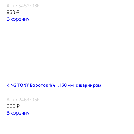
Арт.:
3452-08F
950
₽
В корзину
KING TONY Вороток 1/4″, 130 мм, с шарниром
Арт.:
2453-05F
660
₽
В корзину