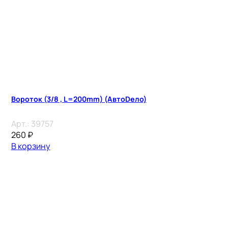
Вороток (3/8 , L=200mm) (АвтоDело)
Арт.:
39757
260
₽
В корзину