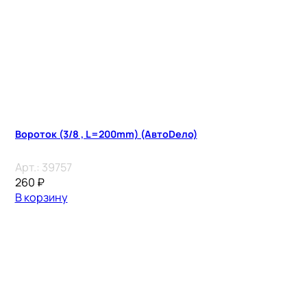
Вороток (3/8 , L=200mm) (АвтоDело)
Арт.:
39757
260
₽
В корзину