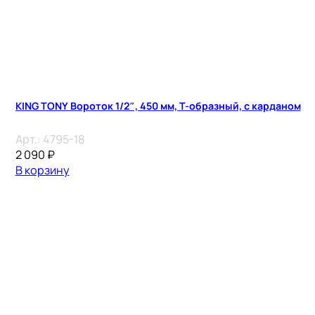
KING TONY Вороток 1/2″, 450 мм, Т-образный, с карданом
Арт.:
4795-18
2 090
₽
В корзину