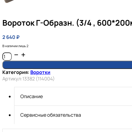
Вороток Г-Образн. (3/4 , 600*20
2 640
₽
В наличии лишь 2
Количество
товара
Вороток
Категория:
Воротки
Г-
Артикул:
13382 (114004)
образн.
(3/4
,
Описание
600*200мм,
с
шариком)
Сервисные обязательства
Автом