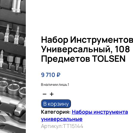
Набор Инструменто
Универсальный, 108
Предметов TOLSEN
9 710
₽
В наличии лишь 1
Количество
товара
В корзину
Набор
Категория:
Наборы инструмента
инструментов
универсальные
универсальный,
Артикул:
TT15144
108