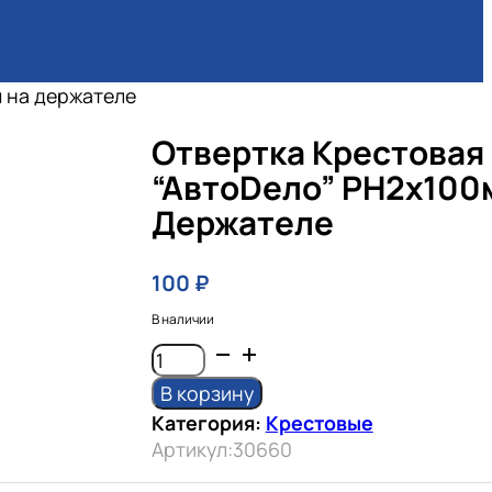
м на держателе
Отвертка Крестовая
“АвтоDело” PH2x100
Держателе
100
₽
В наличии
Количество
товара
В корзину
отвертка
Категория:
Крестовые
крестовая
Артикул:
30660
"АвтоDело"
PH2x100мм