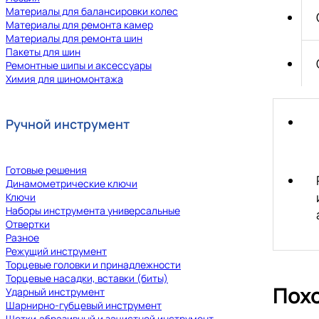
Материалы для балансировки колес
Материалы для ремонта камер
Материалы для ремонта шин
Пакеты для шин
Ремонтные шипы и аксессуары
Химия для шиномонтажа
Ручной инструмент
Готовые решения
Динамометрические ключи
Ключи
Наборы инструмента универсальные
Отвертки
Разное
Режущий инструмент
Торцевые головки и принадлежности
Торцевые насадки, вставки (биты)
Пох
Ударный инструмент
Шарнирно-губцевый инструмент
Щетки,абразивный и зачистной инструмент