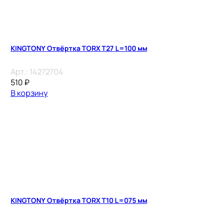
KINGTONY Отвёртка TORX Т27 L=100 мм
Арт.:
14272704
510
₽
В корзину
KINGTONY Отвёртка TORX Т10 L=075 мм