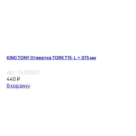
KING TONY Отвертка TORX Т15, L = 075 мм
Арт.:
14231503
440
₽
В корзину