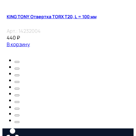
KING TONY Отвертка TORX Т20, L = 100 мм
Арт.:
14232004
440
₽
В корзину