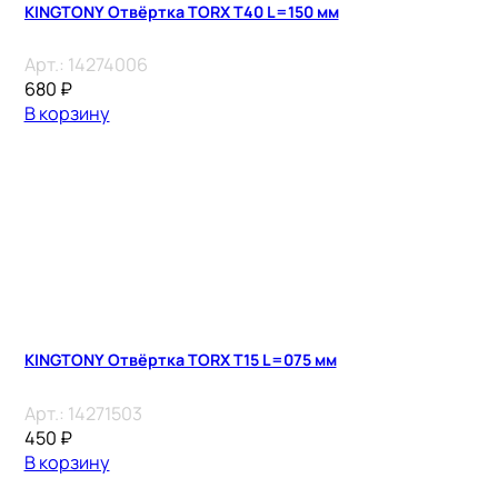
KINGTONY Отвёртка TORX T40 L=150 мм
Арт.:
14274006
680
₽
В корзину
KINGTONY Отвёртка TORX Т15 L=075 мм
Арт.:
14271503
450
₽
В корзину