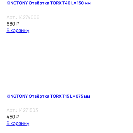
KINGTONY Отвёртка TORX T40 L=150 мм
Арт.:
14274006
680
₽
В корзину
KINGTONY Отвёртка TORX Т15 L=075 мм
Арт.:
14271503
450
₽
В корзину