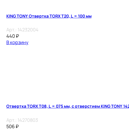
KING TONY Отвертка TORX Т20, L = 100 мм
Арт.:
14232004
440
₽
В корзину
Отвертка TORX Т08, L = 075 мм, с отверстием KING TONY 14
Арт.:
14270803
506
₽