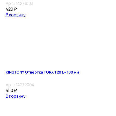
Арт.:
14271003
420
₽
В корзину
KINGTONY Отвёртка TORX Т20 L=100 мм
Арт.:
14272004
450
₽
В корзину