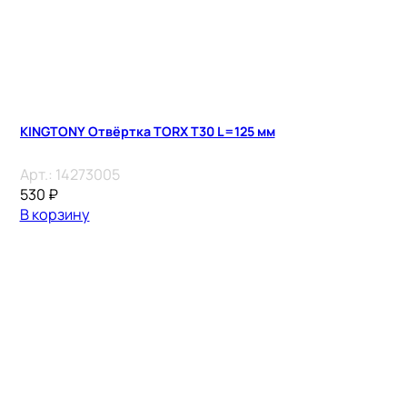
KINGTONY Отвёртка TORX Т30 L=125 мм
Арт.:
14273005
530
₽
В корзину