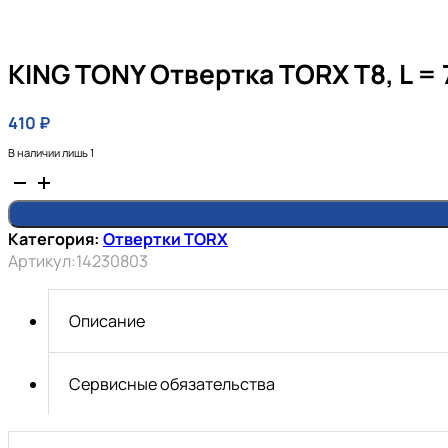
KING TONY Отвертка TORX Т8, L =
410
₽
В наличии лишь 1
Количество
товара
KING
Категория:
Отвертки TORX
TONY
Артикул:
14230803
Отвертка
TORX
Т8,
Описание
L
=
75
Сервисные обязательства
мм