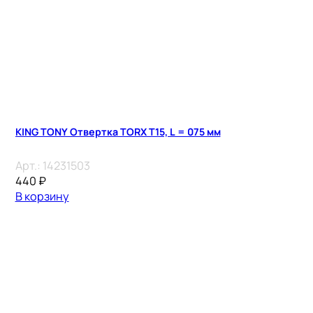
KING TONY Отвертка TORX Т15, L = 075 мм
Арт.:
14231503
440
₽
В корзину