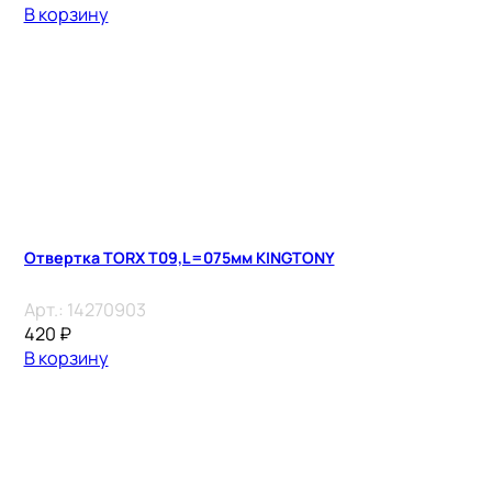
В корзину
Отвертка TORX T09,L=075мм KINGTONY
Арт.:
14270903
420
₽
В корзину