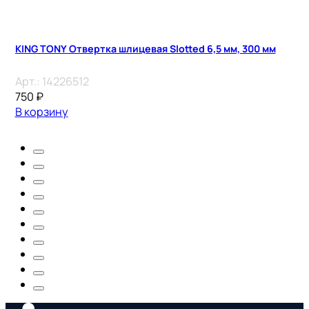
KING TONY Отвертка шлицевая Slotted 6,5 мм, 300 мм
Арт.:
14226512
750
₽
В корзину