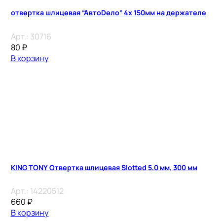
отвертка шлицевая “АвтоDело” 4х 150мм на держателе
Арт.:
30716
80
₽
В корзину
KING TONY Отвертка шлицевая Slotted 5,0 мм, 300 мм
Арт.:
14220512
660
₽
В корзину