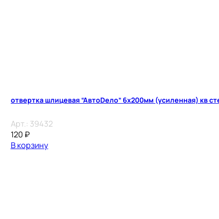
отвертка шлицевая “АвтоDело” 6х200мм (усиленная) кв ст
Арт.:
39432
120
₽
В корзину