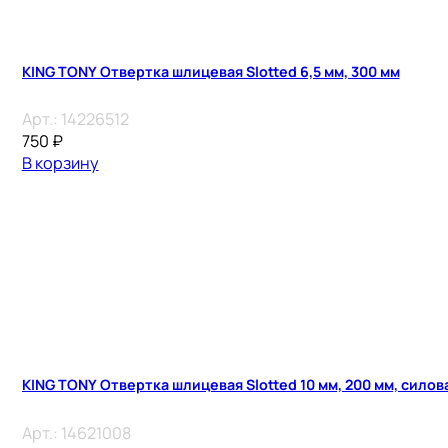
KING TONY Отвертка шлицевая Slotted 6,5 мм, 300 мм
Арт.:
14226512
750
₽
В корзину
KING TONY Отвертка шлицевая Slotted 10 мм, 200 мм, силов
Арт.:
14621008