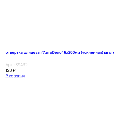
отвертка шлицевая “АвтоDело” 6х200мм (усиленная) кв ст
Арт.:
39432
120
₽
В корзину