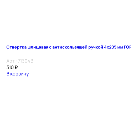
Отвертка шлицевая с антискользящей ручкой 4х205 мм F
Арт.:
71304B
310
₽
В корзину