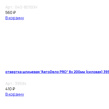
Арт.:
040-80150H
560
₽
В корзину
отвертка шлицевая “АвтоDело PRO” 8х 200мм (силовая) 39
Арт.:
39594
410
₽
В корзину