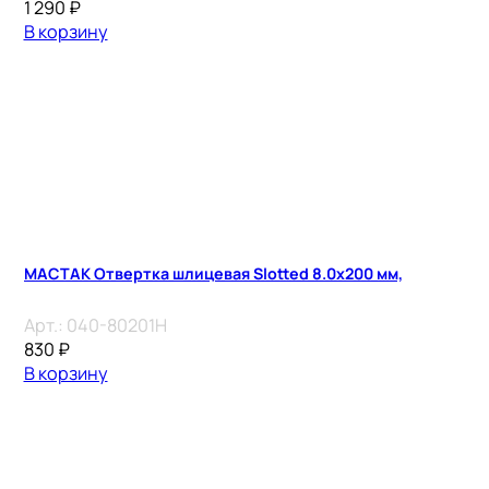
1 290
₽
В корзину
МАСТАК Отвертка шлицевая Slotted 8.0х200 мм,
Арт.:
040-80201H
830
₽
В корзину