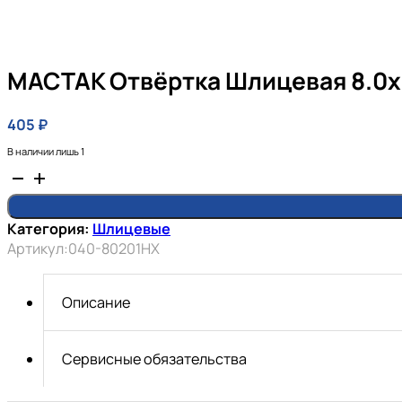
MACTAK Отвёртка Шлицевая 8.0х
405
₽
В наличии лишь 1
Количество
товара
MACTAK
Категория:
Шлицевые
Отвёртка
Артикул:
040-80201НX
шлицевая
8.0х200
мм
Описание
на
пластиковом
держателе
Сервисные обязательства