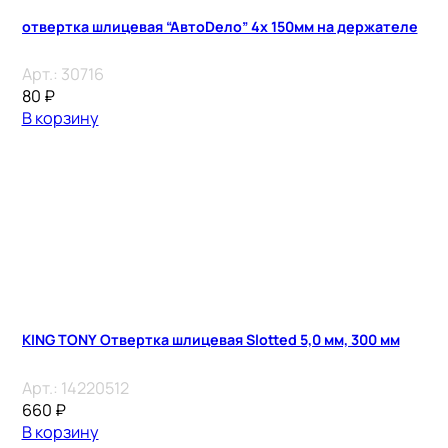
отвертка шлицевая “АвтоDело” 4х 150мм на держателе
Арт.:
30716
80
₽
В корзину
KING TONY Отвертка шлицевая Slotted 5,0 мм, 300 мм
Арт.:
14220512
660
₽
В корзину