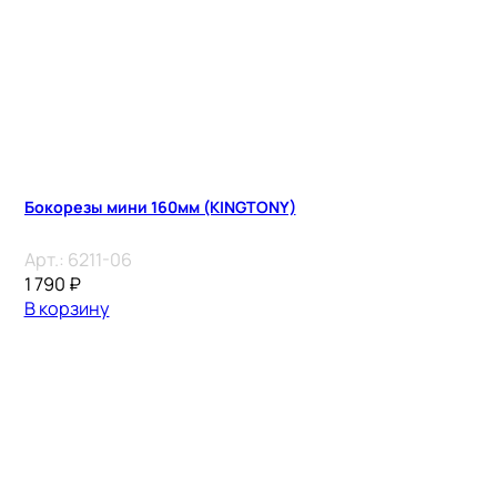
Бокорезы мини 160мм (KINGTONY)
Арт.:
6211-06
1 790
₽
В корзину