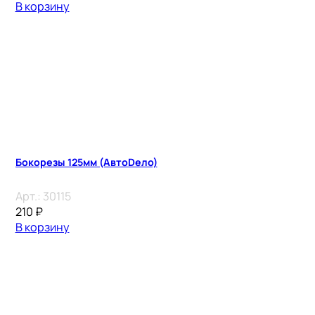
В корзину
Бокорезы 125мм (АвтоDело)
Арт.:
30115
210
₽
В корзину