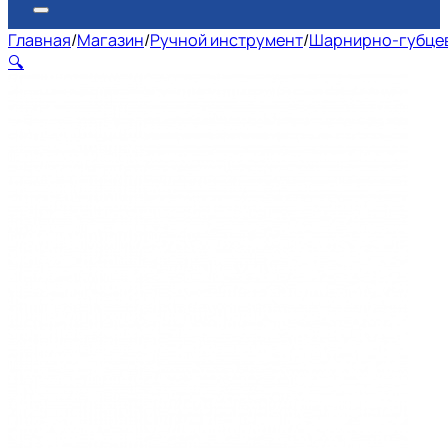
Главная
/
Магазин
/
Ручной инструмент
/
Шарнирно-губце
🔍