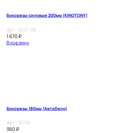
Бокорезы силовые 200мм (KINGTONY)
Арт.:
6231-08
1 670
₽
В корзину
Бокорезы 180мм (АвтоDело)
Арт.:
30118
360
₽