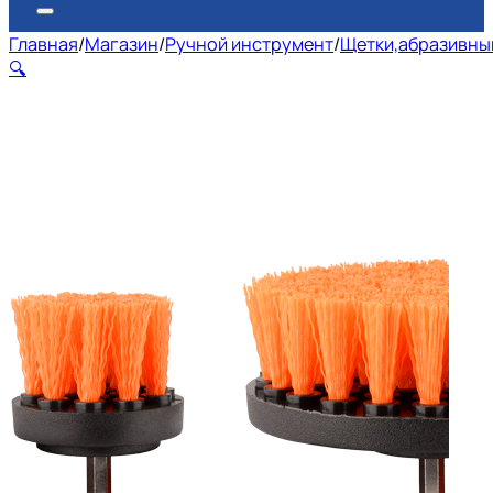
Главная
/
Магазин
/
Ручной инструмент
/
Щетки,абразивный
🔍