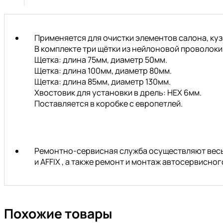
1/4
HEX)
АвтоDело
Применяется для очистки элементов салона, куз
В комплекте три щётки из нейлоновой проволоки
Щетка: длина 75мм, диаметр 50мм.
Щетка: длина 100мм, диаметр 80мм.
Щетка: длина 85мм, диаметр 130мм.
Хвостовик для установки в дрель: НЕХ 6мм.
Поставляется в коробке с европетлей.
Ремонтно-сервисная служба осуществляют весь 
и AFFIX , а также ремонт и монтаж автосервисн
Похожие товары