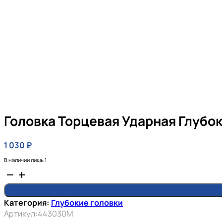
Головка Торцевая Ударная Глубо
1 030
₽
В наличии лишь 1
Количество
товара
Головка
Категория:
Глубокие головки
торцевая
Артикул:
443030M
ударная