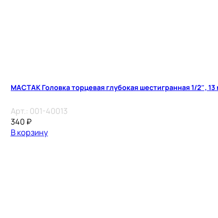
МАСТАК Головка торцевая глубокая шестигранная 1/2″, 13
Арт.:
001-40013
340
₽
В корзину