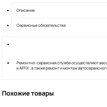
глубокая
двенадцатигранная
Описание
1/2",
30
мм
Сервисные обязательства
KING
TONY
443030M
Ремонтно-сервисная служба осуществляют весь 
и AFFIX , а также ремонт и монтаж автосервисн
Похожие товары