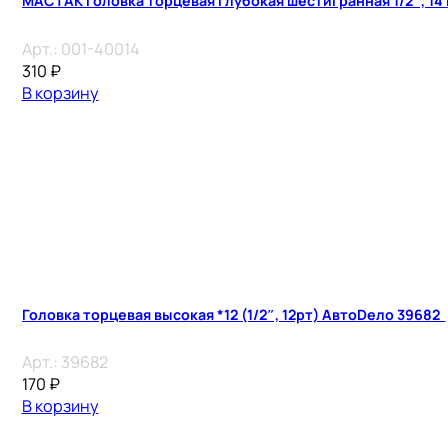
МАСТАК Головка торцевая глубокая шестигранная 1/2″, 14
Арт.:
001-40014
310
₽
В корзину
Головка торцевая высокая *12 (1/2″, 12рт) АвтоDело 39682
Арт.:
39682
170
₽
В корзину