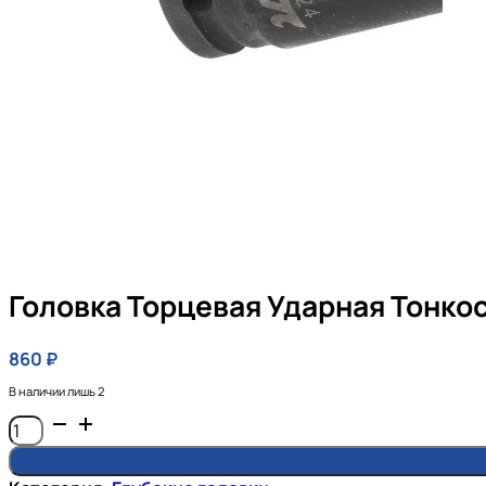
Головка Торцевая Ударная Тонкос
860
₽
В наличии лишь 2
Количество
товара
Головка