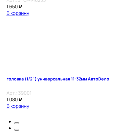
1 650
₽
В корзину
головка (1/2″) универсальная 11-32мм АвтоDело
Арт.:
39001
1 080
₽
В корзину