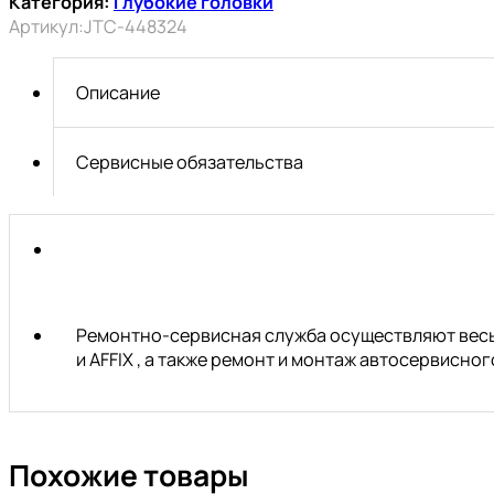
Категория:
Глубокие головки
торцевая
Артикул:
JTC-448324
ударная
тонкостенная
12-
Описание
гранная
1/2"
х
Сервисные обязательства
24мм,
длина
82мм
JTC
Ремонтно-сервисная служба осуществляют весь 
и AFFIX , а также ремонт и монтаж автосервисн
Похожие товары