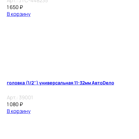
Арт.:
JTC-448235
1 650
₽
В корзину
головка (1/2″) универсальная 11-32мм АвтоDело
Арт.:
39001
1 080
₽
В корзину