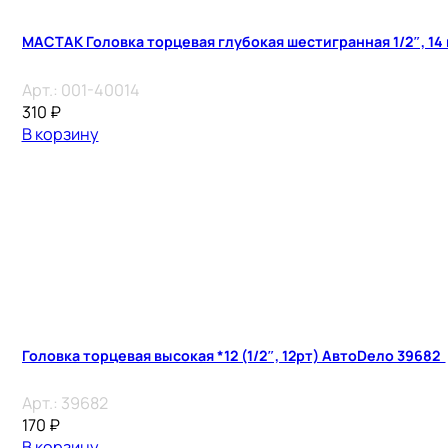
МАСТАК Головка торцевая глубокая шестигранная 1/2″, 14
Арт.:
001-40014
310
₽
В корзину
Головка торцевая высокая *12 (1/2″, 12рт) АвтоDело 39682
Арт.:
39682
170
₽
В корзину