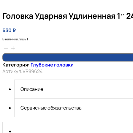
Головка Ударная Удлиненная 1″ 24
630
₽
В наличии лишь 1
Количество
товара
Головка
Категория:
Глубокие головки
ударная
Артикул:
VR89624
удлиненная
1″
24
Описание
мм.
Vertul
Сервисные обязательства