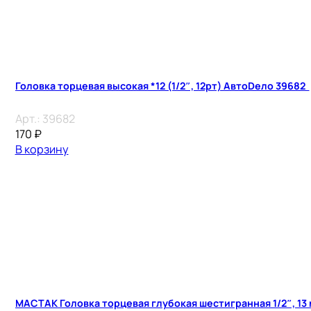
Головка торцевая высокая *12 (1/2″, 12рт) АвтоDело 39682
Арт.:
39682
170
₽
В корзину
МАСТАК Головка торцевая глубокая шестигранная 1/2″, 13