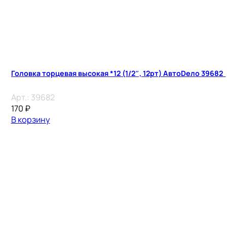
Головка торцевая высокая *12 (1/2″, 12рт) АвтоDело 39682
Арт.:
39682
170
₽
В корзину