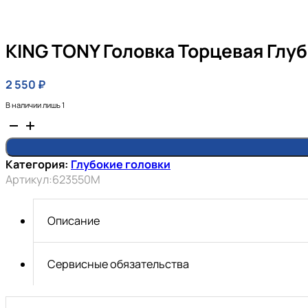
KING TONY Головка Торцевая Глуб
2 550
₽
В наличии лишь 1
Количество
товара
KING
Категория:
Глубокие головки
TONY
Артикул:
623550M
Головка
торцевая
глубокая
Описание
шестигранная
3/4",
50
Сервисные обязательства
мм