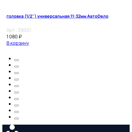
головка (1/2″) универсальная 11-32мм АвтоDело
Арт.:
39001
1 080
₽
В корзину