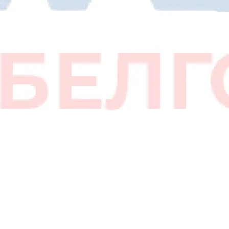
PRO
(39245)