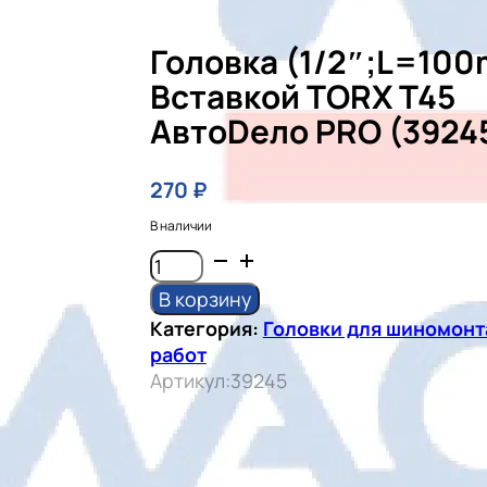
Головка (1/2″;L=10
Вставкой TORX T45
АвтоDело PRO (3924
270
₽
В наличии
Количество
товара
В корзину
головка
Категория:
Головки для шиномон
(1/2";L=100mm)
работ
со
Артикул:
39245
вставкой
TORX
T45
АвтоDело