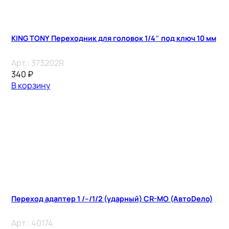
KING TONY Переходник для головок 1/4″ под ключ 10 мм
Арт.:
373202R
340
₽
В корзину
Переход адаптер 1 /–/1/2 (ударный) CR-MO (АвтоDело)
Арт.:
40174