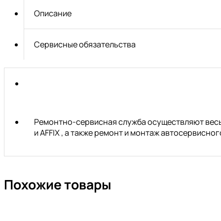
F3/4"
Описание
х
M1/2"
JTC
Сервисные обязательства
Ремонтно-сервисная служба осуществляют весь 
и AFFIX , а также ремонт и монтаж автосервисн
Похожие товары