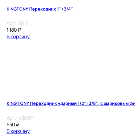
KINGTONY Переходник 1″>3/4″
Арт.:
8816
1 180
₽
В корзину
KING TONY Переходник ударный 1/2″>3/8″, с шариковым ф
Арт.:
4863P
530
₽
В корзину