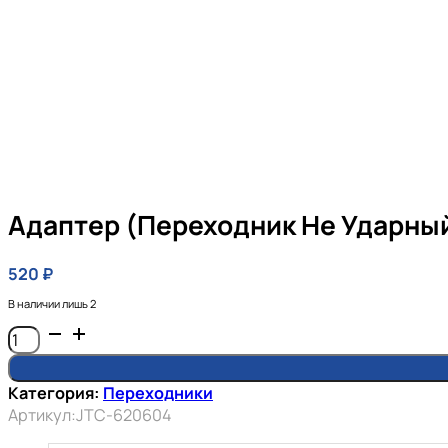
Адаптер (переходник Не Ударный)
520
₽
В наличии лишь 2
Количество
товара
Адаптер
Категория:
Переходники
(переходник
Артикул:
JTC-620604
не
ударный)