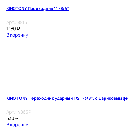
KINGTONY Переходник 1″>3/4″
Арт.:
8816
1 180
₽
В корзину
KING TONY Переходник ударный 1/2″>3/8″, с шариковым ф
Арт.:
4863P
530
₽
В корзину