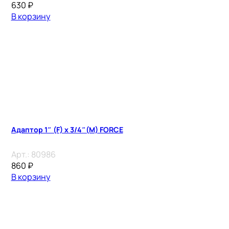
630
₽
В корзину
Адаптор 1″ (F) x 3/4″(M) FORCE
Арт.:
80986
860
₽
В корзину