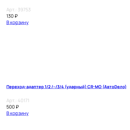
Арт.:
39753
130
₽
В корзину
Переход-адаптер 1/2 /–/3/4 (ударный) CR-MO (АвтоDело)
Арт.:
40171
500
₽
В корзину