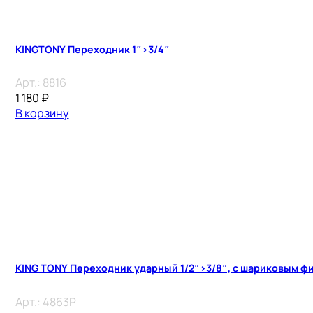
KINGTONY Переходник 1″>3/4″
Арт.:
8816
1 180
₽
В корзину
KING TONY Переходник ударный 1/2″>3/8″, с шариковым ф
Арт.:
4863P