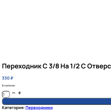
Переходник С 3/8 На 1/2 С Отвер
330
₽
В наличии
Количество
товара
Переходник
Категория:
Переходники
с