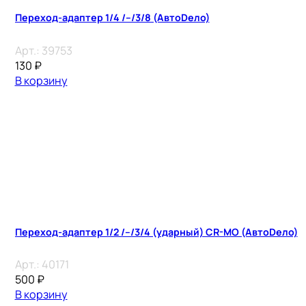
Переход-адаптер 1/4 /–/3/8 (АвтоDело)
Арт.:
39753
130
₽
В корзину
Переход-адаптер 1/2 /–/3/4 (ударный) CR-MO (АвтоDело)
Арт.:
40171
500
₽
В корзину