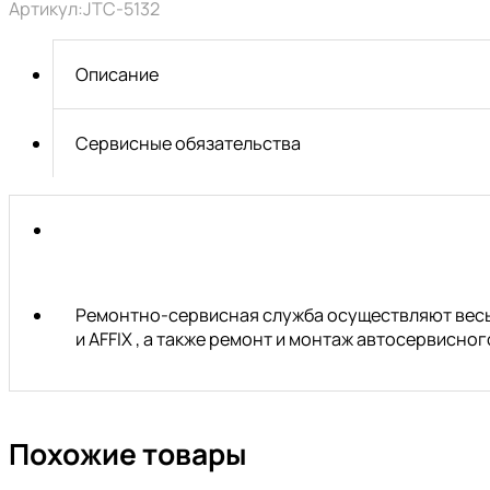
Артикул:
JTC-5132
3/8
на
1/2
Описание
с
отверстием
JTC
Сервисные обязательства
Ремонтно-сервисная служба осуществляют весь 
и AFFIX , а также ремонт и монтаж автосервисн
Похожие товары