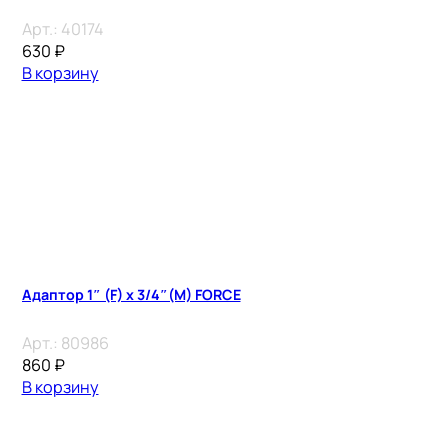
Арт.:
40174
630
₽
В корзину
Адаптор 1″ (F) x 3/4″(M) FORCE
Арт.:
80986
860
₽
В корзину