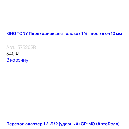
KING TONY Переходник для головок 1/4″ под ключ 10 мм
Арт.:
373202R
340
₽
В корзину
Переход адаптер 1 /–/1/2 (ударный) CR-MO (АвтоDело)