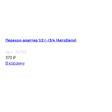
Переход-адаптер 1/2 /–/3/4 (АвтоDело)
Арт.:
39752
370
₽
В корзину