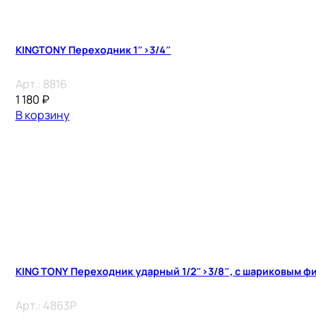
KINGTONY Переходник 1″>3/4″
Арт.:
8816
1 180
₽
В корзину
KING TONY Переходник ударный 1/2″>3/8″, с шариковым ф
Арт.:
4863P