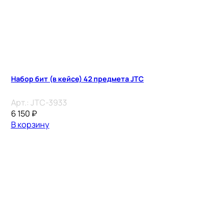
Набор бит (в кейсе) 42 предмета JTC
Арт.:
JTC-3933
6 150
₽
В корзину