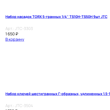
Набор насадок TORX 5-гранных 1/4″ TS10H-TS50H 9шт JTC
Арт.:
JTC-3303
1 650
₽
В корзину
Набор ключей шестигранных Г-образных, удлиненных 1.5-1
Арт.:
JTC-3504