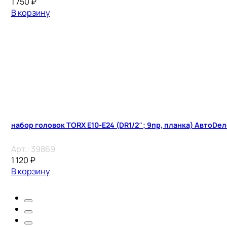
1 750
₽
В корзину
набор головок TORX E10-E24 (DR1/2″; 9пр, планка) АвтоDе
Арт.:
39869
1 120
₽
В корзину