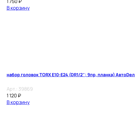
1 750
₽
В корзину
набор головок TORX E10-E24 (DR1/2″; 9пр, планка) АвтоDе
Арт.:
39869
1 120
₽
В корзину