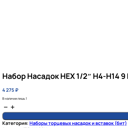
Набор Насадок HEX 1/2″ H4-H14 9
4 275
₽
В наличии лишь 1
Количество
товара
Набор
Категория:
Наборы торцевых насадок и вставок (бит)
насадок