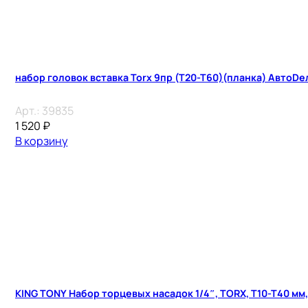
набор головок вставка Torx 9пр (Т20-Т60)(планка) АвтоDе
Арт.:
39835
1 520
₽
В корзину
KING TONY Набор торцевых насадок 1/4″, TORX, Т10-Т40 мм,