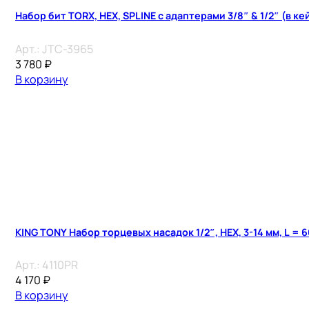
Набор бит TORX, HEX, SPLINE с адаптерами 3/8″ & 1/2″ (в к
Арт.:
JTC-3965
3 780
₽
В корзину
KING TONY Набор торцевых насадок 1/2″, HEX, 3-14 мм, L = 60
Арт.:
4110PR
4 170
₽
В корзину