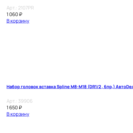
Арт.:
2107PR
1 060
₽
В корзину
Набор головок вставка Spline М8-М18 (DR1/2 , 6пр,) АвтоD
Арт.:
39906
1 650
₽
В корзину