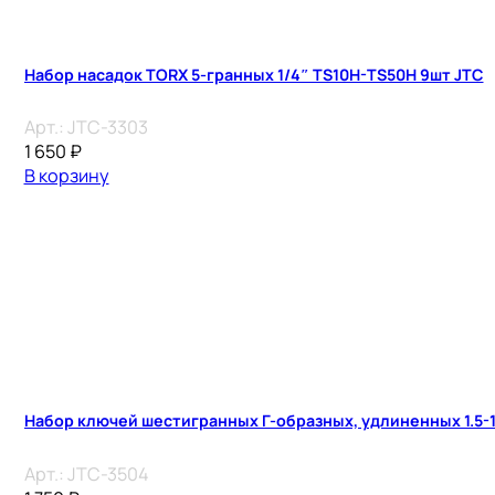
Набор насадок TORX 5-гранных 1/4″ TS10H-TS50H 9шт JTC
Арт.:
JTC-3303
1 650
₽
В корзину
Набор ключей шестигранных Г-образных, удлиненных 1.5-1
Арт.:
JTC-3504