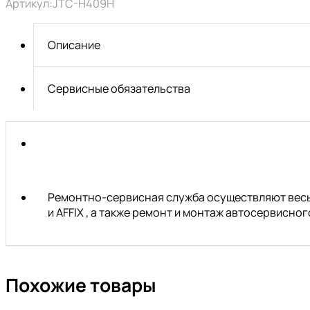
Артикул:
JTC-H409H
HEX
1/2"
H4-
Описание
H14
9
предметов
Сервисные обязательства
JTC
Ремонтно-сервисная служба осуществляют весь 
и AFFIX , а также ремонт и монтаж автосервисн
Похожие товары