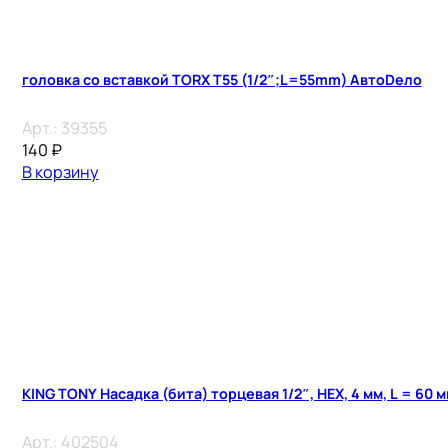
головка со вставкой TORX T55 (1/2″;L=55mm) АвтоDело
Арт.:
39355
140
₽
В корзину
KING TONY Насадка (бита) торцевая 1/2″, HEX, 4 мм, L = 60 
Арт.:
402504