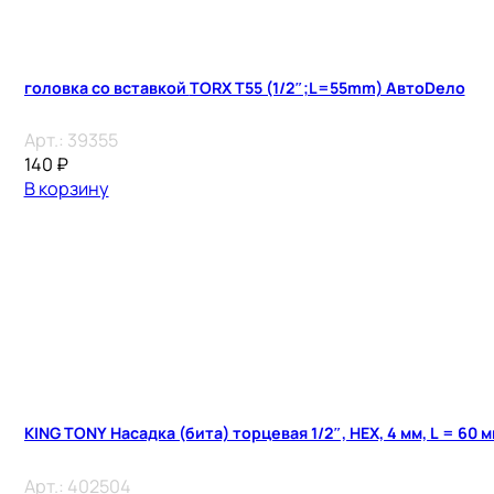
головка со вставкой TORX T55 (1/2″;L=55mm) АвтоDело
Арт.:
39355
140
₽
В корзину
KING TONY Насадка (бита) торцевая 1/2″, HEX, 4 мм, L = 60 
Арт.:
402504