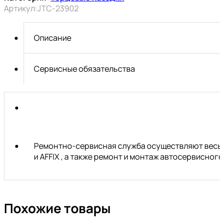
с
Артикул:
JTC-23902
насадкой
PHILIPS
1/4"
Описание
х
PH2,
длина
Сервисные обязательства
37мм
JTC
Ремонтно-сервисная служба осуществляют весь 
и AFFIX , а также ремонт и монтаж автосервисн
Похожие товары