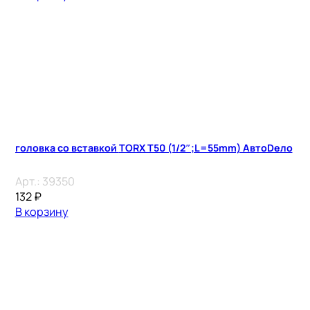
головка со вставкой TORX T50 (1/2″;L=55mm) АвтоDело
Арт.:
39350
132
₽
В корзину