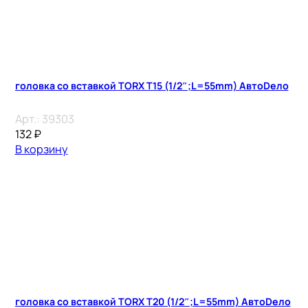
головка со вставкой TORX T15 (1/2″;L=55mm) АвтоDело
Арт.:
39303
132
₽
В корзину
головка со вставкой TORX T20 (1/2″;L=55mm) АвтоDело