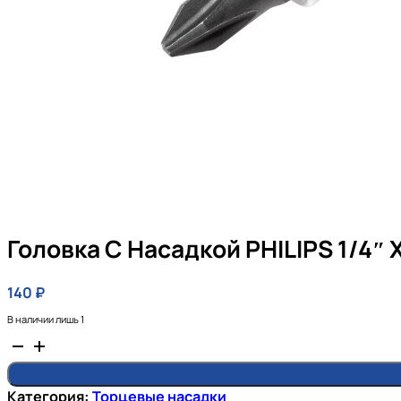
Головка С Насадкой PHILIPS 1/4″ 
140
₽
В наличии лишь 1
Количество
товара
Головка
Категория:
Торцевые насадки