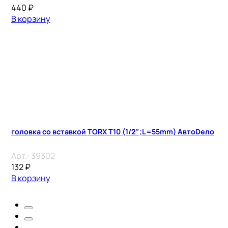
440
₽
В корзину
головка со вставкой TORX T10 (1/2″;L=55mm) АвтоDело
Арт.:
39302
132
₽
В корзину