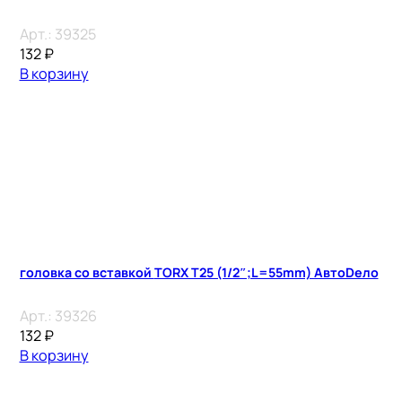
Арт.:
39325
132
₽
В корзину
головка со вставкой TORX T25 (1/2″;L=55mm) АвтоDело
Арт.:
39326
132
₽
В корзину