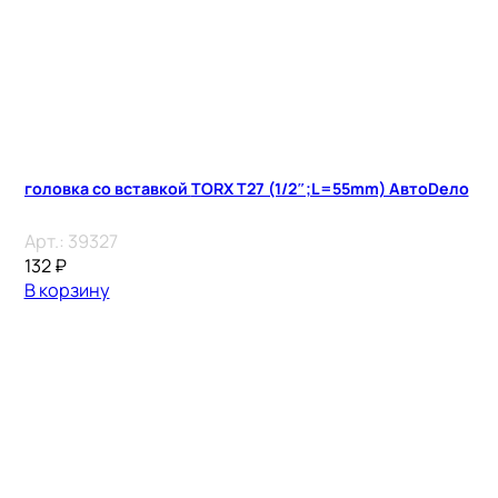
головка со вставкой TORX T27 (1/2″;L=55mm) АвтоDело
Арт.:
39327
132
₽
В корзину