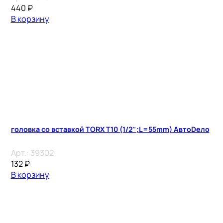
440
₽
В корзину
головка со вставкой TORX T10 (1/2″;L=55mm) АвтоDело
Арт.:
39302
132
₽
В корзину