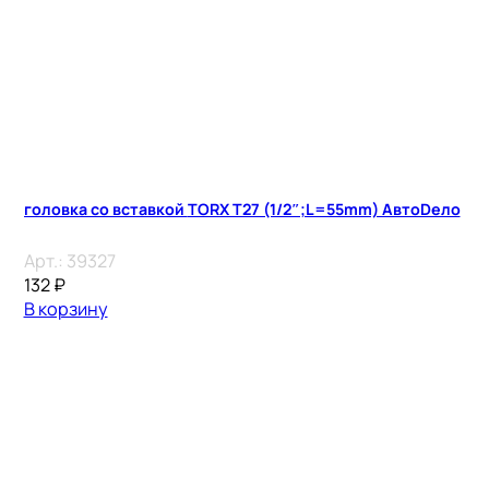
головка со вставкой TORX T27 (1/2″;L=55mm) АвтоDело
Арт.:
39327
132
₽
В корзину