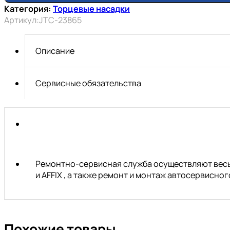
Головка
Категория:
Торцевые насадки
с
Артикул:
JTC-23865
насадкой
ШЛИЦ
1/4"
Описание
х
SL6.5,
длина
Сервисные обязательства
37мм
JTC
Ремонтно-сервисная служба осуществляют весь 
и AFFIX , а также ремонт и монтаж автосервисн
Похожие товары