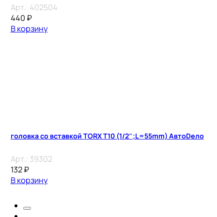
Арт.:
402504
440
₽
В корзину
головка со вставкой TORX T10 (1/2″;L=55mm) АвтоDело
Арт.:
39302
132
₽
В корзину