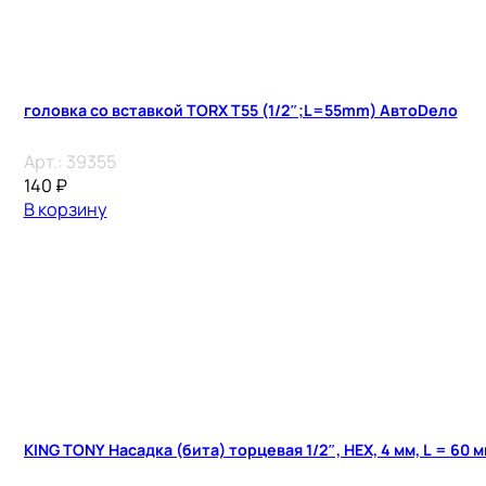
головка со вставкой TORX T55 (1/2″;L=55mm) АвтоDело
Арт.:
39355
140
₽
В корзину
KING TONY Насадка (бита) торцевая 1/2″, HEX, 4 мм, L = 60 