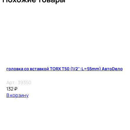
головка со вставкой TORX T50 (1/2″;L=55mm) АвтоDело
Арт.:
39350
132
₽
В корзину