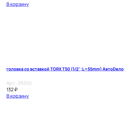
В корзину
головка со вставкой TORX T50 (1/2″;L=55mm) АвтоDело
Арт.:
39350
132
₽
В корзину