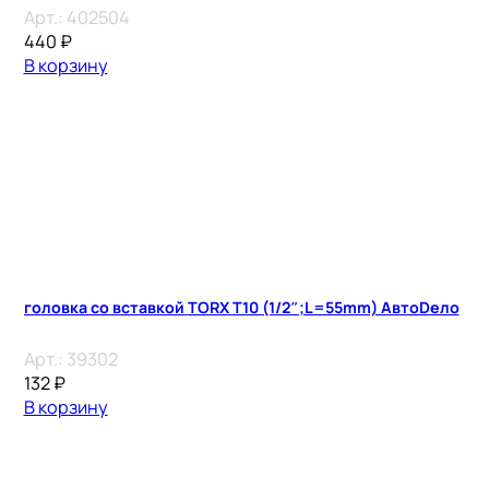
Арт.:
402504
440
₽
В корзину
головка со вставкой TORX T10 (1/2″;L=55mm) АвтоDело
Арт.:
39302
132
₽
В корзину