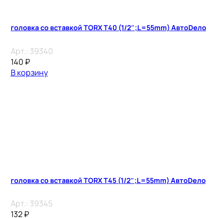
головка со вставкой TORX T40 (1/2″;L=55mm) АвтоDело
Арт.:
39340
140
₽
В корзину
головка со вставкой TORX T45 (1/2″;L=55mm) АвтоDело
Арт.:
39345
132
₽