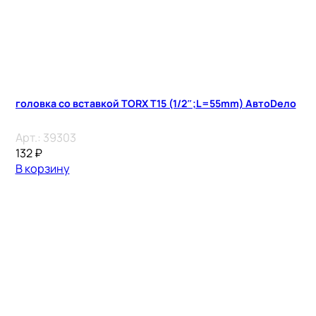
головка со вставкой TORX T15 (1/2″;L=55mm) АвтоDело
Арт.:
39303
132
₽
В корзину