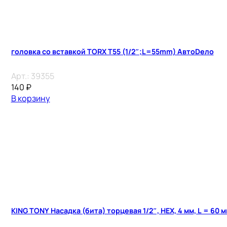
головка со вставкой TORX T55 (1/2″;L=55mm) АвтоDело
Арт.:
39355
140
₽
В корзину
KING TONY Насадка (бита) торцевая 1/2″, HEX, 4 мм, L = 60 