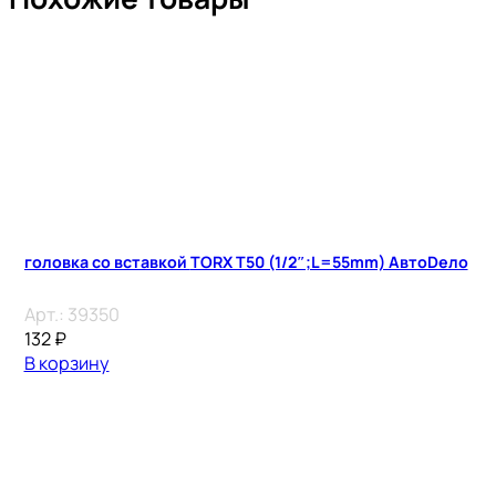
головка со вставкой TORX T50 (1/2″;L=55mm) АвтоDело
Арт.:
39350
132
₽
В корзину