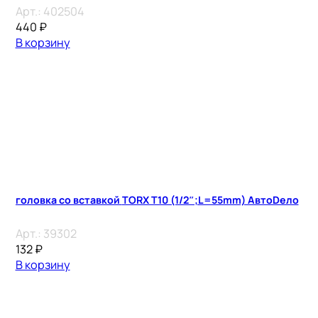
Арт.:
402504
440
₽
В корзину
головка со вставкой TORX T10 (1/2″;L=55mm) АвтоDело
Арт.:
39302
132
₽
В корзину