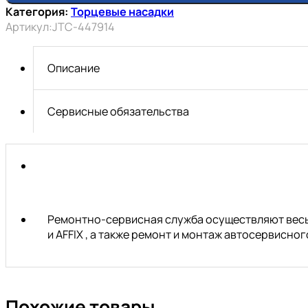
Головка
Категория:
Торцевые насадки
торцевая
Артикул:
JTC-447914
ударная
HEX
1/2"
Описание
х
H14,
длина
Сервисные обязательства
78мм
JTC
Ремонтно-сервисная служба осуществляют весь 
и AFFIX , а также ремонт и монтаж автосервисн
Похожие товары