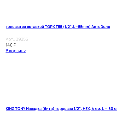
головка со вставкой TORX T55 (1/2″;L=55mm) АвтоDело
Арт.:
39355
140
₽
В корзину
KING TONY Насадка (бита) торцевая 1/2″, HEX, 4 мм, L = 60 