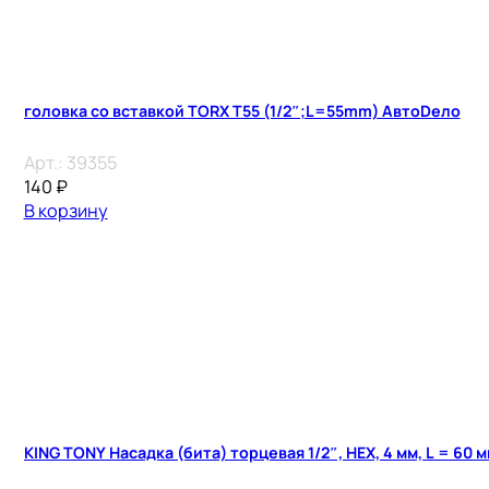
головка со вставкой TORX T55 (1/2″;L=55mm) АвтоDело
Арт.:
39355
140
₽
В корзину
KING TONY Насадка (бита) торцевая 1/2″, HEX, 4 мм, L = 60 