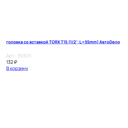
головка со вставкой TORX T15 (1/2″;L=55mm) АвтоDело
Арт.:
39303
132
₽
В корзину