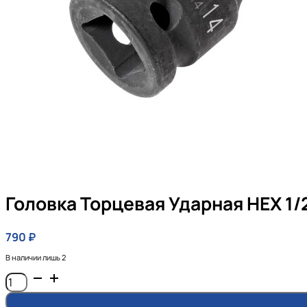
Головка Торцевая Ударная HEX 1/
790
₽
В наличии лишь 2
Количество
товара