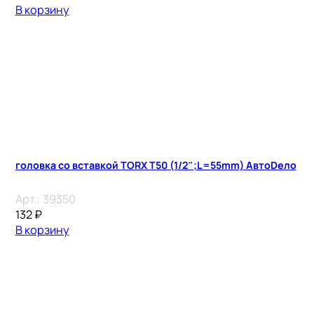
В корзину
головка со вставкой TORX T50 (1/2″;L=55mm) АвтоDело
Арт.:
39350
132
₽
В корзину