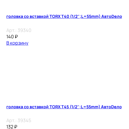
головка со вставкой TORX T40 (1/2″;L=55mm) АвтоDело
Арт.:
39340
140
₽
В корзину
головка со вставкой TORX T45 (1/2″;L=55mm) АвтоDело
Арт.:
39345
132
₽