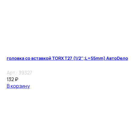
головка со вставкой TORX T27 (1/2″;L=55mm) АвтоDело
Арт.:
39327
132
₽
В корзину