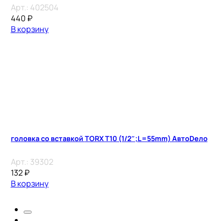
Арт.:
402504
440
₽
В корзину
головка со вставкой TORX T10 (1/2″;L=55mm) АвтоDело
Арт.:
39302
132
₽
В корзину