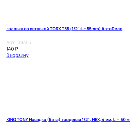
головка со вставкой TORX T55 (1/2″;L=55mm) АвтоDело
Арт.:
39355
140
₽
В корзину
KING TONY Насадка (бита) торцевая 1/2″, HEX, 4 мм, L = 60 