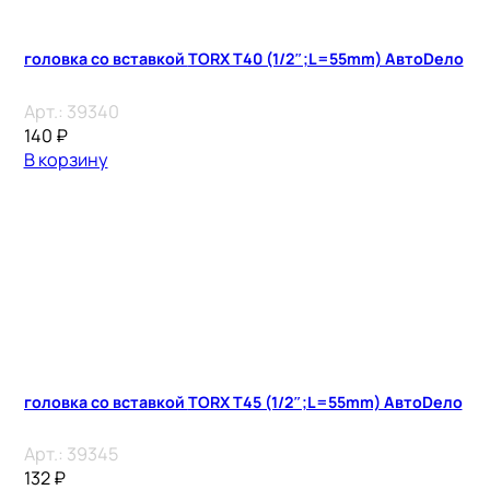
головка со вставкой TORX T40 (1/2″;L=55mm) АвтоDело
Арт.:
39340
140
₽
В корзину
головка со вставкой TORX T45 (1/2″;L=55mm) АвтоDело
Арт.:
39345
132
₽