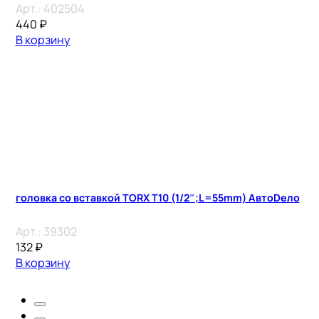
Арт.:
402504
440
₽
В корзину
головка со вставкой TORX T10 (1/2″;L=55mm) АвтоDело
Арт.:
39302
132
₽
В корзину