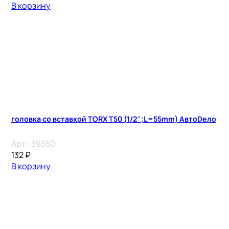
В корзину
головка со вставкой TORX T50 (1/2″;L=55mm) АвтоDело
Арт.:
39350
132
₽
В корзину