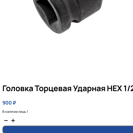
Головка Торцевая Ударная HEX 1/
900
₽
В наличии лишь 1
Количество
товара