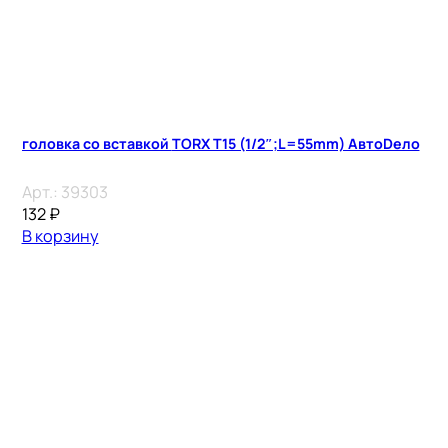
головка со вставкой TORX T15 (1/2″;L=55mm) АвтоDело
Арт.:
39303
132
₽
В корзину