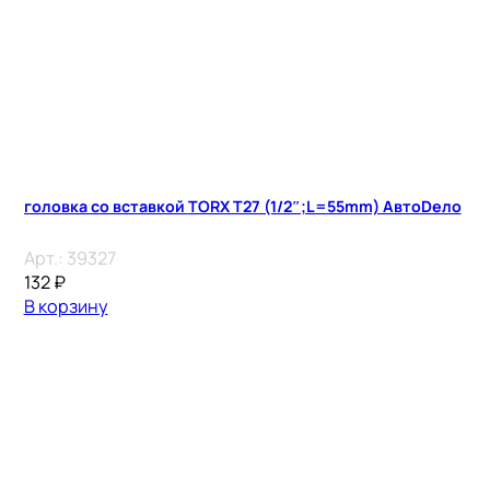
головка со вставкой TORX T27 (1/2″;L=55mm) АвтоDело
Арт.:
39327
132
₽
В корзину