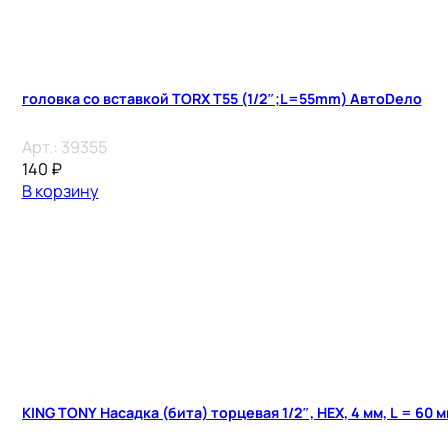
головка со вставкой TORX T55 (1/2″;L=55mm) АвтоDело
Арт.:
39355
140
₽
В корзину
KING TONY Насадка (бита) торцевая 1/2″, HEX, 4 мм, L = 60 