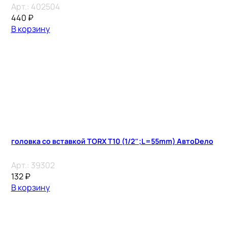
Арт.:
402504
440
₽
В корзину
головка со вставкой TORX T10 (1/2″;L=55mm) АвтоDело
Арт.:
39302
132
₽
В корзину