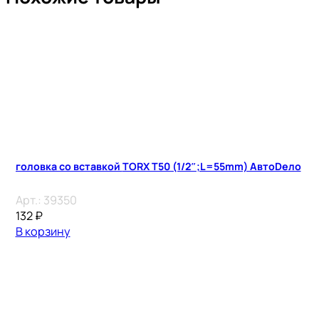
головка со вставкой TORX T50 (1/2″;L=55mm) АвтоDело
Арт.:
39350
132
₽
В корзину