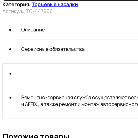
Головка
Категория:
Торцевые насадки
торцевая
Артикул:
JTC-447906
ударная
HEX
1/2"
Описание
х
H6,
длина
Сервисные обязательства
78мм
JTC
Ремонтно-сервисная служба осуществляют весь 
и AFFIX , а также ремонт и монтаж автосервисн
Похожие товары