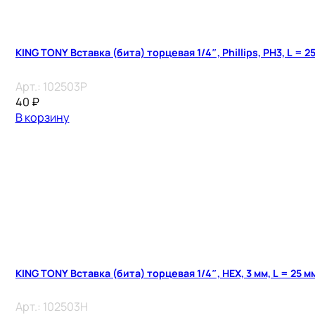
KING TONY Вставка (бита) торцевая 1/4″, Phillips, PH3, L = 2
Арт.:
102503P
40
₽
В корзину
KING TONY Вставка (бита) торцевая 1/4″, HEX, 3 мм, L = 25 м
Арт.:
102503H