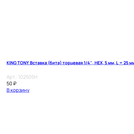
KING TONY Вставка (бита) торцевая 1/4″, HEX, 5 мм, L = 25 м
Арт.:
102505H
50
₽
В корзину