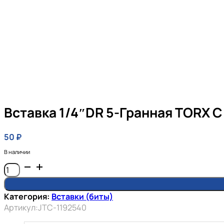
Вставка 1/4″DR 5-Гранная TORX 
50
₽
В наличии
Количество
товара
Вставка
Категория:
Вставки (биты)
1/4"DR
Артикул:
JTC-1192540
5-
гранная