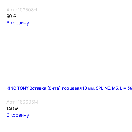
Арт.:
102508H
80
₽
В корзину
KING TONY Вставка (бита) торцевая 10 мм, SPLINE, М5, L = 3
Арт.:
163605M
140
₽
В корзину