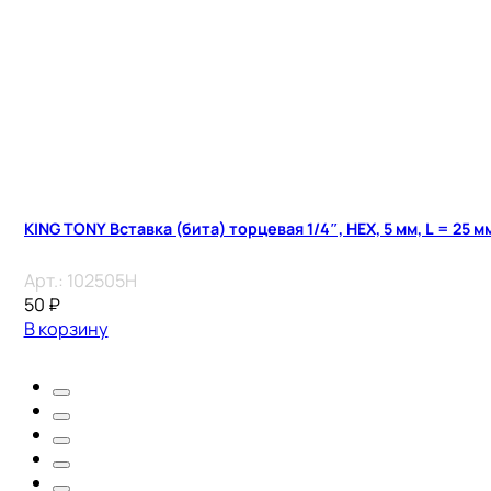
KING TONY Вставка (бита) торцевая 1/4″, HEX, 5 мм, L = 25 м
Арт.:
102505H
50
₽
В корзину