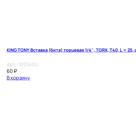
KING TONY Вставка (бита) торцевая 1/4″, TORX, T40, L = 25,
Арт.:
102540U
60
₽
В корзину