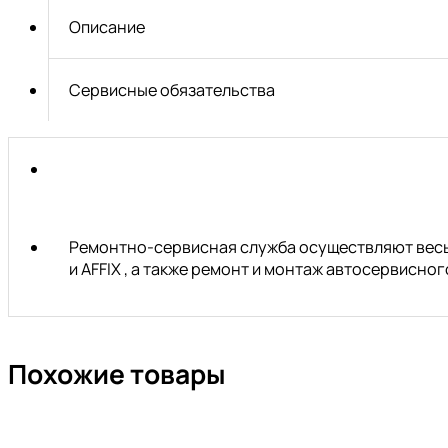
TORX
Описание
с
отверствием
TS40Hх25мм
Сервисные обязательства
JTC
Ремонтно-сервисная служба осуществляют весь 
и AFFIX , а также ремонт и монтаж автосервисн
Похожие товары