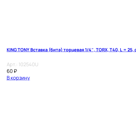
KING TONY Вставка (бита) торцевая 1/4″, TORX, T40, L = 25,
Арт.:
102540U
60
₽
В корзину