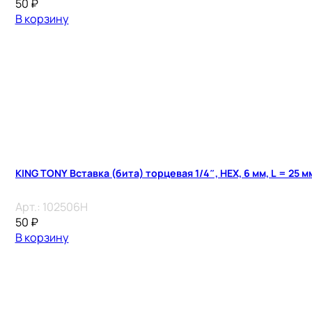
50
₽
В корзину
KING TONY Вставка (бита) торцевая 1/4″, HEX, 6 мм, L = 25 м
Арт.:
102506H
50
₽
В корзину