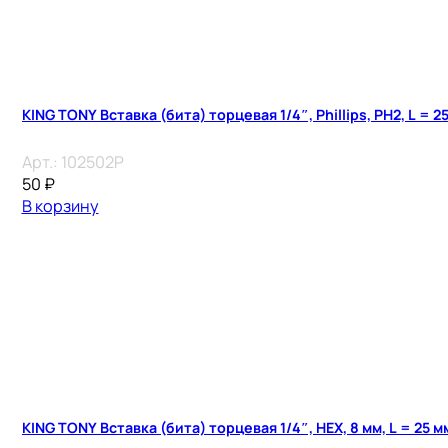
KING TONY Вставка (бита) торцевая 1/4″, Phillips, PH2, L = 2
Арт.:
102502P
50
₽
В корзину
KING TONY Вставка (бита) торцевая 1/4″, HEX, 8 мм, L = 25 м