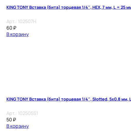
KING TONY Вставка (бита) торцевая 1/4″, HEX, 7 мм, L = 25 м
Арт.:
102507H
60
₽
В корзину
KING TONY Вставка (бита) торцевая 1/4″, Slotted, 5х0.8 мм, 
Арт.:
102505S1
50
₽
В корзину