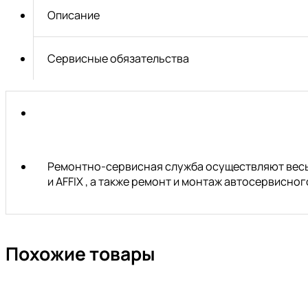
TORX
Описание
с
отверствием
TS8Hх25мм
Сервисные обязательства
JTC
Ремонтно-сервисная служба осуществляют весь 
и AFFIX , а также ремонт и монтаж автосервисн
Похожие товары