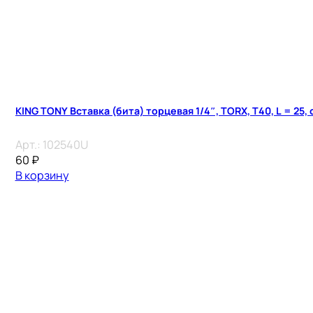
KING TONY Вставка (бита) торцевая 1/4″, TORX, T40, L = 25,
Арт.:
102540U
60
₽
В корзину