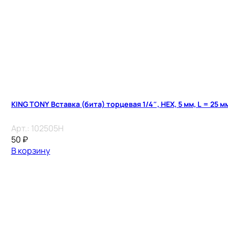
KING TONY Вставка (бита) торцевая 1/4″, HEX, 5 мм, L = 25 м
Арт.:
102505H
50
₽
В корзину