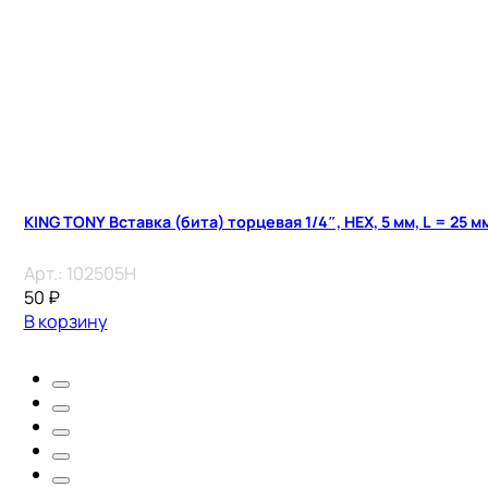
KING TONY Вставка (бита) торцевая 1/4″, HEX, 5 мм, L = 25 м
Арт.:
102505H
50
₽
В корзину