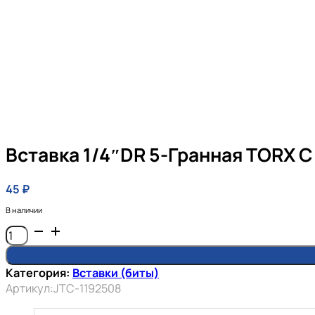
Вставка 1/4″DR 5-Гранная TORX 
45
₽
В наличии
Количество
товара
Вставка
Категория:
Вставки (биты)
1/4"DR
Артикул:
JTC-1192508
5-
гранная