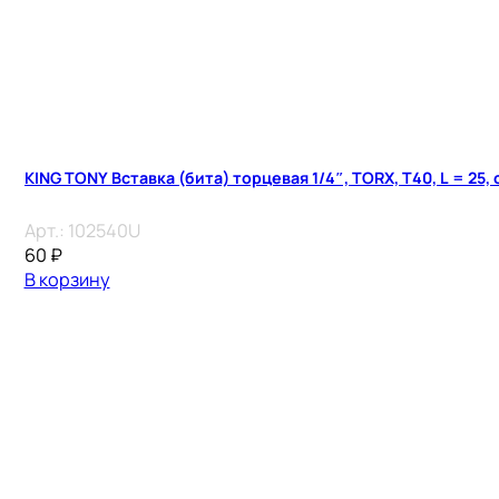
KING TONY Вставка (бита) торцевая 1/4″, TORX, T40, L = 25,
Арт.:
102540U
60
₽
В корзину