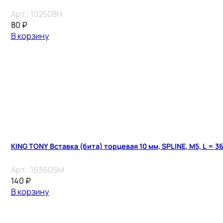
Арт.:
102508H
80
₽
В корзину
KING TONY Вставка (бита) торцевая 10 мм, SPLINE, М5, L = 3
Арт.:
163605M
140
₽
В корзину