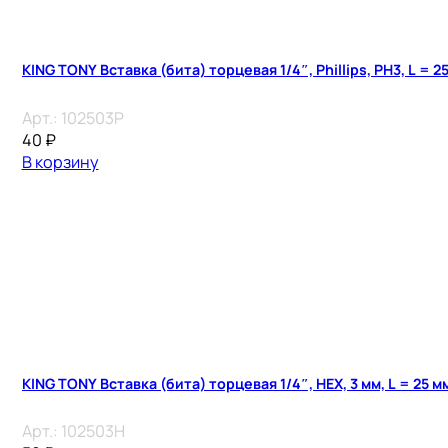
KING TONY Вставка (бита) торцевая 1/4″, Phillips, PH3, L = 2
Арт.:
102503P
40
₽
В корзину
KING TONY Вставка (бита) торцевая 1/4″, HEX, 3 мм, L = 25 м
Арт.:
102503H