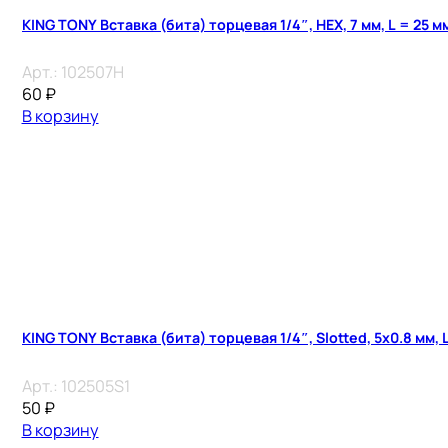
KING TONY Вставка (бита) торцевая 1/4″, HEX, 7 мм, L = 25 м
Арт.:
102507H
60
₽
В корзину
KING TONY Вставка (бита) торцевая 1/4″, Slotted, 5х0.8 мм, 
Арт.:
102505S1
50
₽
В корзину