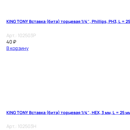
KING TONY Вставка (бита) торцевая 1/4″, Phillips, PH3, L = 2
Арт.:
102503P
40
₽
В корзину
KING TONY Вставка (бита) торцевая 1/4″, HEX, 3 мм, L = 25 м
Арт.:
102503H