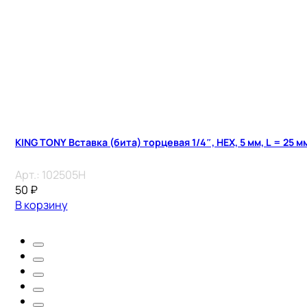
KING TONY Вставка (бита) торцевая 1/4″, HEX, 5 мм, L = 25 м
Арт.:
102505H
50
₽
В корзину