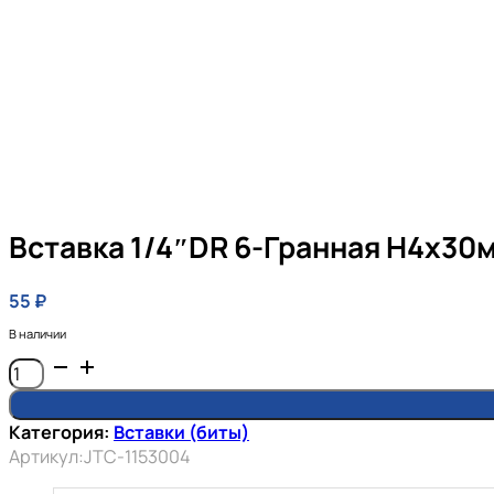
Вставка 1/4″DR 6-Гранная H4x30
55
₽
В наличии
Количество
товара
Вставка
Категория:
Вставки (биты)
1/4"DR
Артикул:
JTC-1153004
6-
гранная