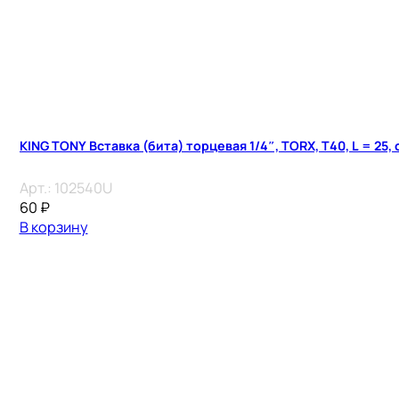
KING TONY Вставка (бита) торцевая 1/4″, TORX, T40, L = 25,
Арт.:
102540U
60
₽
В корзину