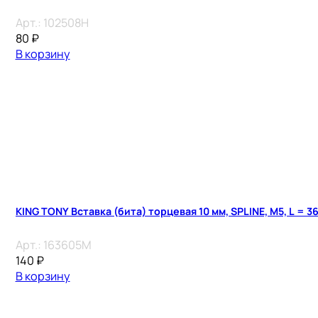
Арт.:
102508H
80
₽
В корзину
KING TONY Вставка (бита) торцевая 10 мм, SPLINE, М5, L = 3
Арт.:
163605M
140
₽
В корзину