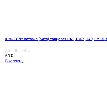
KING TONY Вставка (бита) торцевая 1/4″, TORX, T40, L = 25,
Арт.:
102540U
60
₽
В корзину