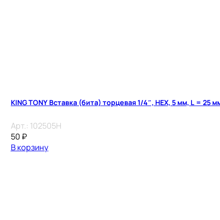
KING TONY Вставка (бита) торцевая 1/4″, HEX, 5 мм, L = 25 м
Арт.:
102505H
50
₽
В корзину