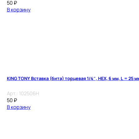
50
₽
В корзину
KING TONY Вставка (бита) торцевая 1/4″, HEX, 6 мм, L = 25 м
Арт.:
102506H
50
₽
В корзину