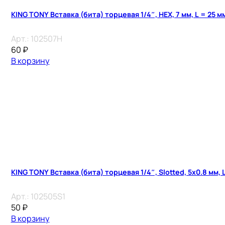
KING TONY Вставка (бита) торцевая 1/4″, HEX, 7 мм, L = 25 м
Арт.:
102507H
60
₽
В корзину
KING TONY Вставка (бита) торцевая 1/4″, Slotted, 5х0.8 мм, 
Арт.:
102505S1
50
₽
В корзину