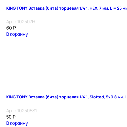
KING TONY Вставка (бита) торцевая 1/4″, HEX, 7 мм, L = 25 м
Арт.:
102507H
60
₽
В корзину
KING TONY Вставка (бита) торцевая 1/4″, Slotted, 5х0.8 мм, 
Арт.:
102505S1
50
₽
В корзину