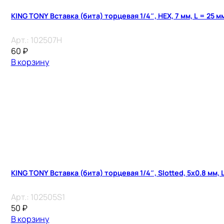
KING TONY Вставка (бита) торцевая 1/4″, HEX, 7 мм, L = 25 м
Арт.:
102507H
60
₽
В корзину
KING TONY Вставка (бита) торцевая 1/4″, Slotted, 5х0.8 мм, 
Арт.:
102505S1
50
₽
В корзину