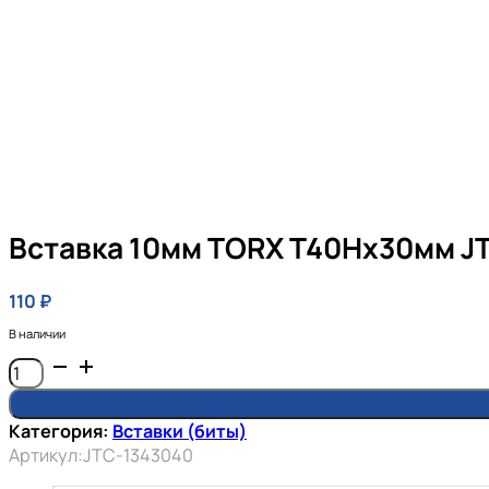
Вставка 10мм TORX Т40Hх30мм J
110
₽
В наличии
Количество
товара
Вставка
Категория:
Вставки (биты)
10мм
Артикул:
JTC-1343040
TORX
Т40Hх30мм