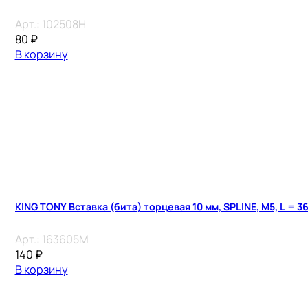
Арт.:
102508H
80
₽
В корзину
KING TONY Вставка (бита) торцевая 10 мм, SPLINE, М5, L = 3
Арт.:
163605M
140
₽
В корзину