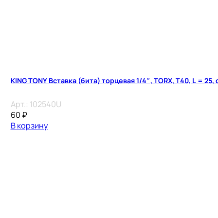
KING TONY Вставка (бита) торцевая 1/4″, TORX, T40, L = 25,
Арт.:
102540U
60
₽
В корзину