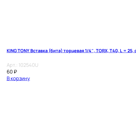
KING TONY Вставка (бита) торцевая 1/4″, TORX, T40, L = 25,
Арт.:
102540U
60
₽
В корзину