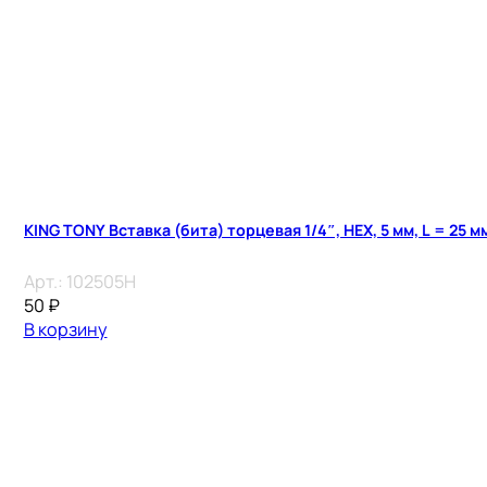
KING TONY Вставка (бита) торцевая 1/4″, HEX, 5 мм, L = 25 м
Арт.:
102505H
50
₽
В корзину