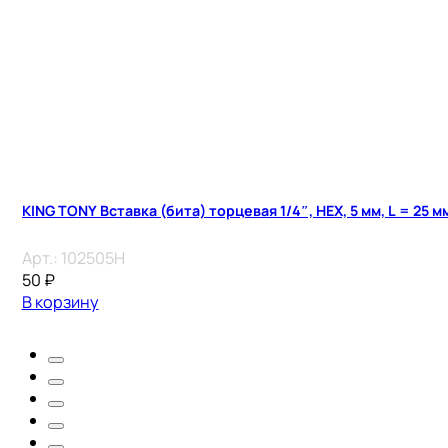
KING TONY Вставка (бита) торцевая 1/4″, HEX, 5 мм, L = 25 м
Арт.:
102505H
50
₽
В корзину