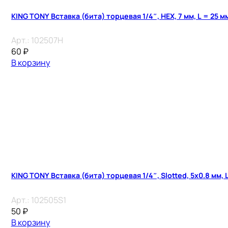
KING TONY Вставка (бита) торцевая 1/4″, HEX, 7 мм, L = 25 м
Арт.:
102507H
60
₽
В корзину
KING TONY Вставка (бита) торцевая 1/4″, Slotted, 5х0.8 мм, 
Арт.:
102505S1
50
₽
В корзину