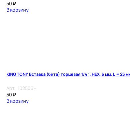
50
₽
В корзину
KING TONY Вставка (бита) торцевая 1/4″, HEX, 6 мм, L = 25 м
Арт.:
102506H
50
₽
В корзину