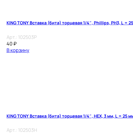
KING TONY Вставка (бита) торцевая 1/4″, Phillips, PH3, L = 2
Арт.:
102503P
40
₽
В корзину
KING TONY Вставка (бита) торцевая 1/4″, HEX, 3 мм, L = 25 м
Арт.:
102503H