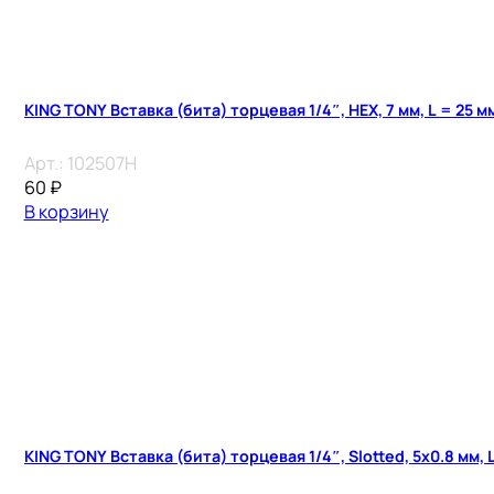
KING TONY Вставка (бита) торцевая 1/4″, HEX, 7 мм, L = 25 м
Арт.:
102507H
60
₽
В корзину
KING TONY Вставка (бита) торцевая 1/4″, Slotted, 5х0.8 мм, 