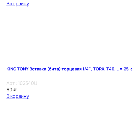
В корзину
KING TONY Вставка (бита) торцевая 1/4″, TORX, T40, L = 25,
Арт.:
102540U
60
₽
В корзину