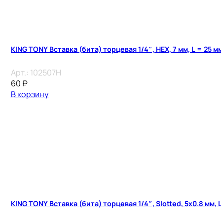
KING TONY Вставка (бита) торцевая 1/4″, HEX, 7 мм, L = 25 м
Арт.:
102507H
60
₽
В корзину
KING TONY Вставка (бита) торцевая 1/4″, Slotted, 5х0.8 мм, 