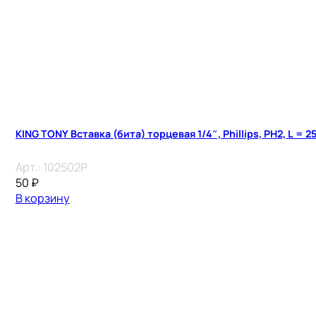
KING TONY Вставка (бита) торцевая 1/4″, Phillips, PH2, L = 2
Арт.:
102502P
50
₽
В корзину