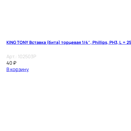
KING TONY Вставка (бита) торцевая 1/4″, Phillips, PH3, L = 2
Арт.:
102503P
40
₽
В корзину