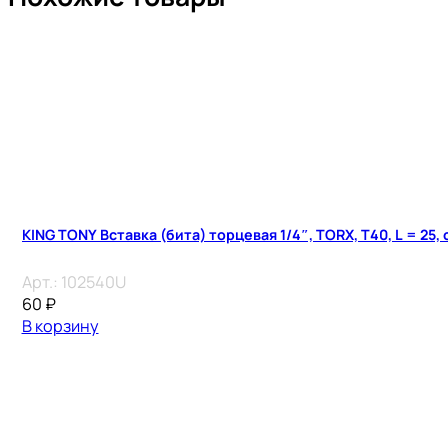
KING TONY Вставка (бита) торцевая 1/4″, TORX, T40, L = 25,
Арт.:
102540U
60
₽
В корзину