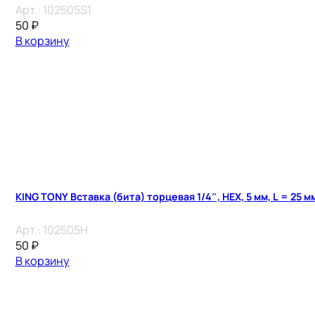
Арт.:
102505S1
50
₽
В корзину
KING TONY Вставка (бита) торцевая 1/4″, HEX, 5 мм, L = 25 м
Арт.:
102505H
50
₽
В корзину