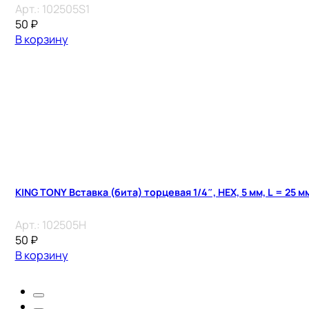
Арт.:
102505S1
50
₽
В корзину
KING TONY Вставка (бита) торцевая 1/4″, HEX, 5 мм, L = 25 м
Арт.:
102505H
50
₽
В корзину