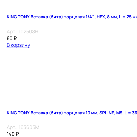
KING TONY Вставка (бита) торцевая 1/4″, HEX, 8 мм, L = 25 м
Арт.:
102508H
80
₽
В корзину
KING TONY Вставка (бита) торцевая 10 мм, SPLINE, М5, L = 3
Арт.:
163605M
140
₽