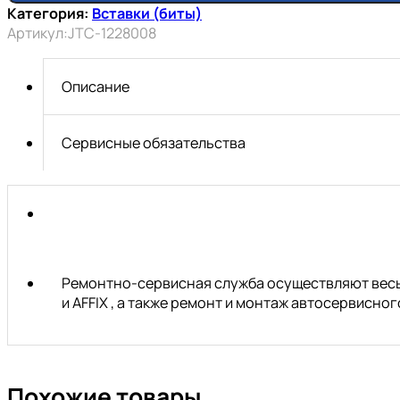
Категория:
Вставки (биты)
5/16"DR
Артикул:
JTC-1228008
шлиц
8х80мм
S2
Описание
JTC
Сервисные обязательства
Ремонтно-сервисная служба осуществляют весь 
и AFFIX , а также ремонт и монтаж автосервисн
Похожие товары